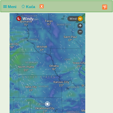
X
Meni
Kuća
°F