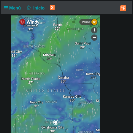
X
Menú
Inicio
°F