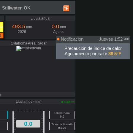
 Stillwater, OK
°F
Lluvia anual
7
493.5
0.0
mm
mm
7
2026
Agosto
1
Notificacion
Jueves 1:52
am
Oklahoma Area Radar
Precaución de índice de calor
Agotamiento por calor
88.5°F
r
Lluvia hoy - mm
am
1:48
Ultima hora
0.0
0.0
Tasa de lluvia/h
0.000