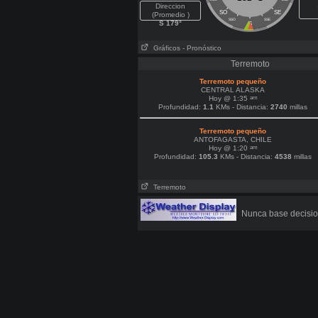
Direccion
SO
SE
(Promedio )
SSO
SSE
S 179°
S
Gráficos
- Pronóstico
Terremoto
Terremoto pequeño
CENTRAL ALASKA
am
Hoy @ 1:35
Profundidad:
1.1
KMs - Distancia:
2740
millas
Terremoto pequeño
ANTOFAGASTA, CHILE
am
Hoy @ 1:20
Profundidad:
105.3
KMs - Distancia:
4538
millas
Terremoto
Nunca base decisio