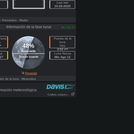
Last rain
10-28-2025
- Pronóstico
- Radar
Información de la fase lunar
am
1:52
 luna
Puesta de la
a
luna
48%
m
Hoy
pm
3:02
Iluminada
na
Luna Nueva
Tercer cuarto
27
Mie Ago 12
Perseids
ón de la luna
- Meteoritos
rmación meteorológica.
Créditos, contacto y . . .