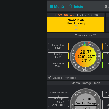
Menú
Inicio
St
1:52:09 am
Jue Ago 6, 2026
NOAA-NWS
Heat Advisory
Temperatura °C
30
29
31
Fahrenheit
Índ
28
32
85.5°
27
33
26
29.7°
34
25
35
Interior
B
↑
30.9°
↓
29.7°
24
36
25.6°
23
37
-0.3°
22
38
Humedad
Pun
21
39
55% ↑
20
40
|
19
41
18
42
Gráficos
- Pronóstico
Viento | Ráfaga - mph
N
Viento (Promedio
Rá
NNO
NNE
)
NO
NE
1
2
10
10.4 mph
ONO
ENE
1 Bft
Viento
Ráfaga
O
E
Aire ligero
2
182°
S
OSO
ESE