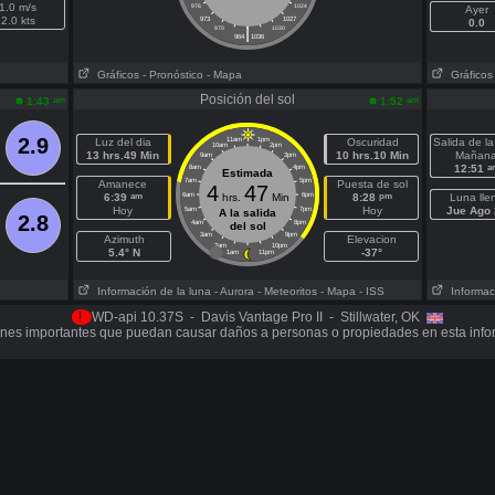
1.0 m/s
976
1024
Ayer
2.0 kts
973
1027
0.0
|
970
1030
964
1036
Gráficos
- Pronóstico
- Mapa
Gráficos
Posición del sol
am
am
1:43
1:52
2.9
Luz del dia
11am
1pm
Oscuridad
Salida de la
10am
2pm
13 hrs.49 Min
10 hrs.10 Min
Mañan
9am
3pm
a
12:51
8am
4pm
Estimada
7am
5pm
Amanece
Puesta de sol
4
47
am
pm
6:39
6am
hrs.
Min
6pm
8:28
Luna lle
Hoy
Hoy
Jue Ago 
5am
7pm
A la salida
2.8
4am
8pm
del sol
3am
9pm
Azimuth
Elevacion
2am
10pm
5.4° N
-37°
1am
11pm
Información de la luna
- Aurora
- Meteoritos
- Mapa
- ISS
Informaci
!
WD-api 10.37S - Davis Vantage Pro II - Stillwater, OK
nes importantes que puedan causar daños a personas o propiedades en esta info