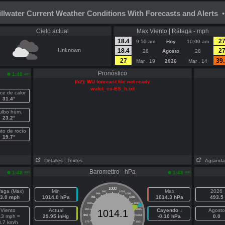
illwater Current Weather Conditions With Forecasts and Alerts •
Cielo actual
Max Viento | Ráfaga - mph
18.4
2
9:50 am
Hoy
10:00 am
Unknown
18.4
2
28
Agosto
28
27
39.
Mar , 19
2026
Mar , 14
Pronóstico
am
1:48
(52): WU forecast file not ready
wufct_es-ES_h.txt
ice de calor
31.4°
ulbo húm.
23.2°
to de rocío
19.7°
Detalles
- Textos
Agranda
Baromettro - hPa
am
am
1:48
1:48
1000
faga (Max)
Min
Max
2026
997
1003
994
1006
3.0 mph
1014.0 hPa
1014.3 hPa
493.5
991
1009
988
1012
Viento
Actual
985
1015
Cayendo ↓
Agosto
1014.1
.3 mph =
29.95 inHg
982
1018
-0.10 hPa
0.0
3.7 km/h
979
1021