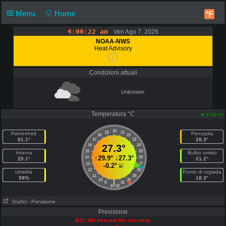
Menu
Home
°F
4:00:22 am
Ven Ago 7, 2026
NOAA-NWS
Heat Advisory
Condizioni attuali
Unknown
Temperatura °C
am
3:58
20
19
21
Fahrenheit
Percepita
18
22
81.1°
28.3°
17
23
16
27.3°
24
15
25
Interna
Bulbo umido
↑
29.9°
↓
27.3°
14
26
25.1°
21.2°
13
27
-0.2°
12
28
Umidità
Punto di rugiada
11
29
58%
18.3°
10
30
|
9
31
8
32
Grafici
- Previsione
Previsione
(52): WU forecast file not ready