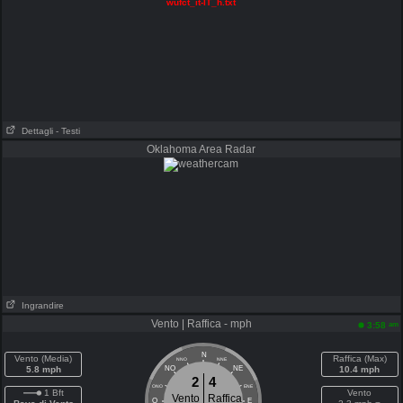
wufct_it-IT_h.txt
Dettagli
- Testi
Oklahoma Area Radar
Ingrandire
Vento | Raffica - mph
am
3:58
N
Vento (Media)
Raffica (Max)
NNO
NNE
5.8 mph
NO
NE
10.4 mph
2
4
ONO
ENE
1 Bft
Vento
Vento
Raffica
O
E