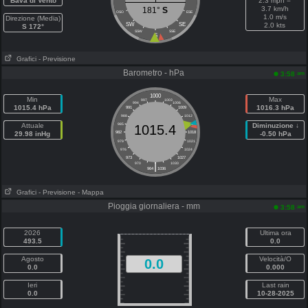
Bava di Vento
2.3 mph =
3.7 km/h
181°
S
OSO
ESE
1.0 m/s
Direzione (Media)
SW
SE
2.0 kts
S 172°
SSW
SSE
S
Grafici
- Previsione
Barometro - hPa
am
3:58
1000
Min
Max
997
1003
994
1006
1015.4 hPa
1016.3 hPa
991
1009
988
1012
Attuale
985
1015
Diminuzione ↓
1015.4
29.98 inHg
982
1018
-0.50 hPa
979
1021
976
1024
973
1027
|
970
1030
964
1036
Grafici
- Previsione
- Mappa
Pioggia giornaliera - mm
am
3:58
2026
Ultima ora
493.5
0.0
Agosto
Velocità/O
0.0
0.0
0.000
Ieri
Last rain
0.0
10-28-2025