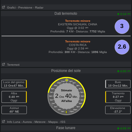
Grafici
- Previsione
- Radar
Dati terremoto
am
3:14
Terremoto minore
EASTERN SICHUAN, CHINA
3
am
Oggi @ 3:02
Profondità:
7
KM - Distanza:
7752
Miglia
Terremoto minore
COSTA RICA
2.6
am
Oggi @ 2:59
Profondità:
300
KM - Distanza:
1896
Miglia
Terremoti
Posizione del sole
am
4:00
Luce del giorno
11am
1pm
Buio
10am
2pm
13 Ore47 Min.
10 Ore12 Min.
9am
3pm
8am
4pm
Stimato
7am
5pm
Alba
Tramonto
2
40
am
pm
6:40
6am
Ore
Min.
6pm
8:27
Oggi
Oggi
5am
7pm
All'alba
4am
8pm
3am
9pm
Azimut
Elevazione
2am
10pm
40° NE
-27.2°
1am
11pm
Info Luna
- Aurora
- Meteore
- Mappa
- ISS
Fase lunare
am
4:00