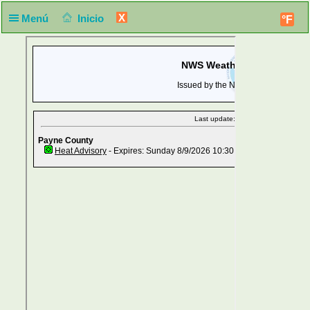
X
Menú
Inicio
°F