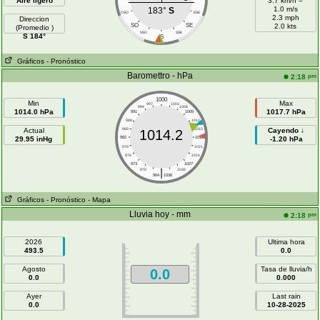
Aire ligero
3.7 km/h =
1.0 m/s
183°
S
OSO
ESE
2.3 mph
Direccion
SO
SE
2.0 kts
(Promedio )
SSO
SSE
S 184°
S
Gráficos
- Pronóstico
Baromettro - hPa
pm
2:18
1000
Min
Max
997
1003
994
1006
1014.0 hPa
1017.7 hPa
991
1009
988
1012
Actual
985
1015
Cayendo ↓
1014.2
29.95 inHg
982
1018
-1.20 hPa
979
1021
976
1024
973
1027
|
970
1030
964
1036
Gráficos
- Pronóstico
- Mapa
Lluvia hoy - mm
pm
2:18
2026
Ultima hora
493.5
0.0
Agosto
Tasa de lluvia/h
0.0
0.0
0.000
Ayer
Last rain
0.0
10-28-2025