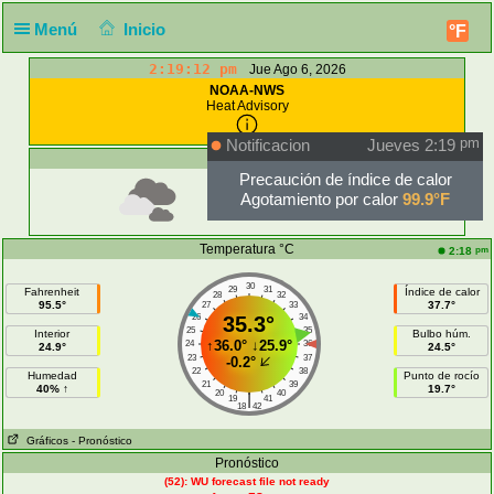
Menú
Inicio
°F
2:19:12 pm
Jue Ago 6, 2026
NOAA-NWS
Heat Advisory
Notificacion
Jueves 2:19
pm
Cielo actual
Precaución de índice de calor
Agotamiento por calor
99.9°F
Unknown
Temperatura °C
pm
2:18
30
29
31
Fahrenheit
Índice de calor
28
32
95.5°
37.7°
27
33
26
35.3°
34
25
35
Interior
Bulbo húm.
↑
36.0°
↓
25.9°
24
36
24.9°
24.5°
23
37
-0.2°
22
38
Humedad
Punto de rocío
21
39
40% ↑
19.7°
20
40
|
19
41
18
42
Gráficos
- Pronóstico
Pronóstico
(52): WU forecast file not ready