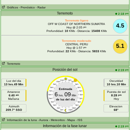
Gráficos
- Pronóstico
- Radar
Terremoto
pm
2:18
Terremoto ligero
OFF W COAST OF NORTHERN SUMATRA
4.5
pm
Hoy @ 2:05
Profundidad:
10
KMs - Distancia:
15408
KMs
Terremoto moderado
CENTRAL PERU
5.1
pm
Hoy @ 1:57
Profundidad:
22
KMs - Distancia:
5833
KMs
Terremoto
Posición del sol
pm
2:19
Luz del dia
11am
1pm
Oscuridad
10am
2pm
13 hrs.49 Min
10 hrs.10 Min
9am
3pm
8am
4pm
Estimada
7am
5pm
Amanece
Puesta de sol
6
09
am
pm
6:40
6am
hrs.
Min
6pm
8:28
Mañana
Hoy
5am
7pm
de luz del día
4am
8pm
3am
9pm
Azimuth
Elevacion
2am
10pm
209.7° SSO
68°
1am
11pm
Información de la luna
- Aurora
- Meteoritos
- Mapa
- ISS
Información de la fase lunar
pm
2:19