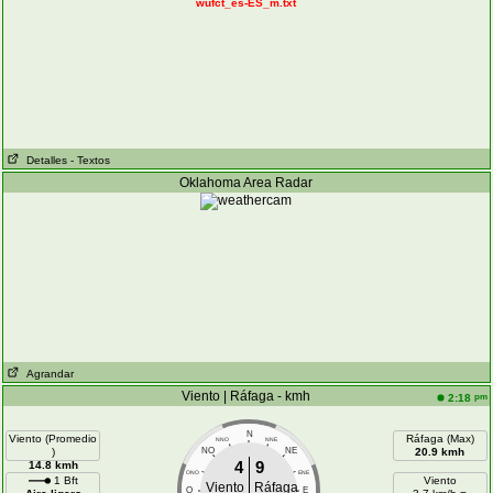
wufct_es-ES_m.txt
Detalles
- Textos
Oklahoma Area Radar
Agrandar
Viento | Ráfaga - kmh
pm
2:18
N
Viento (Promedio
Ráfaga (Max)
NNO
NNE
)
NO
NE
20.9 kmh
4
9
14.8 kmh
ONO
ENE
1 Bft
Viento
Viento
Ráfaga
O
E