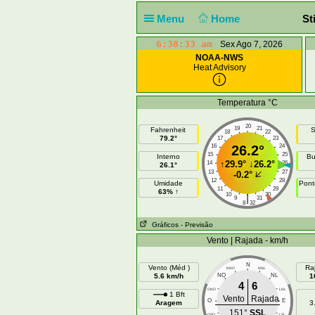
Menu
Home
St
6:38:33 am
Sex Ago 7, 2026
NOAA-NWS
Heat Advisory
Temperatura °C
20
19
21
Fahrenheit
S
18
22
79.2°
17
23
16
26.2°
24
15
25
Interno
Bu
↑
29.9°
↓
26.2°
14
26
26.1°
13
27
-0.2°
12
28
Umidade
Pont
11
29
63% ↑
10
30
|
9
31
8
32
Gráficos
- Previsão
Vento | Rajada - km/h
N
Vento (Méd )
Ra
NNO
NNL
5.6 km/h
NO
NL
1
4
6
ONO
LNL
1 Bft
Vento
Rajada
O
E
Aragem
3
151°
SSL
OSO
LSL