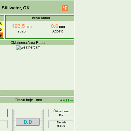
 Stillwater, OK
°F
Chuva anual
5
493.5
0.0
mm
mm
5
2026
Agosto
9
Oklahoma Area Radar
r
Chuva hoje - mm
am
6:38
Última hora
0.0
0.0
Taxa/h
0.000