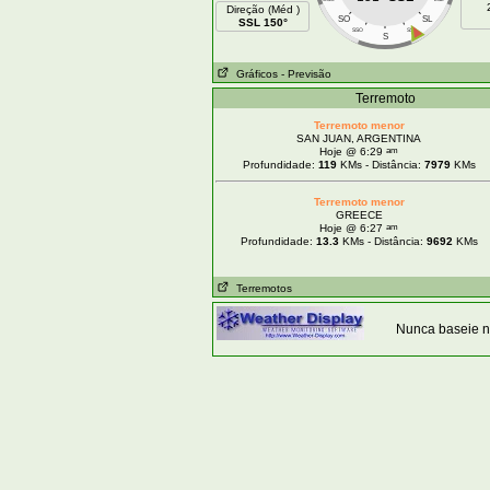
Direção (Méd )
SO
SL
SSL 150°
SSO
SSL
S
Gráficos
- Previsão
Terremoto
Terremoto menor
SAN JUAN, ARGENTINA
am
Hoje @ 6:29
Profundidade:
119
KMs - Distância:
7979
KMs
Terremoto menor
GREECE
am
Hoje @ 6:27
Profundidade:
13.3
KMs - Distância:
9692
KMs
Terremotos
Nunca baseie n