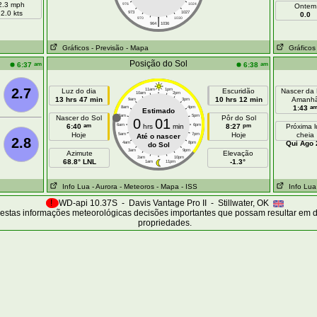
2.3 mph
976
1024
Ontem
2.0 kts
973
1027
0.0
|
970
1030
964
1036
Gráficos
- Previsão
- Mapa
Gráficos
Posição do Sol
am
am
6:37
6:38
2.7
Luz do dia
11am
1pm
Escuridão
Nascer da
10am
2pm
13 hrs 47 min
10 hrs 12 min
Amanh
9am
3pm
a
1:43
8am
4pm
Estimado
7am
5pm
Nascer do Sol
Pôr do Sol
0
01
am
pm
6:40
6am
hrs
min
6pm
8:27
Próxima 
Hoje
Hoje
cheia
5am
7pm
Até o nascer
2.8
Qui Ago 
4am
8pm
do Sol
3am
9pm
Azimute
Elevação
2am
10pm
68.8° LNL
-1.3°
1am
11pm
Info Lua
- Aurora
- Meteoros
- Mapa
- ISS
Info Lua
!
WD-api 10.37S - Davis Vantage Pro II - Stillwater, OK
estas informações meteorológicas decisões importantes que possam resultar em 
propriedades.