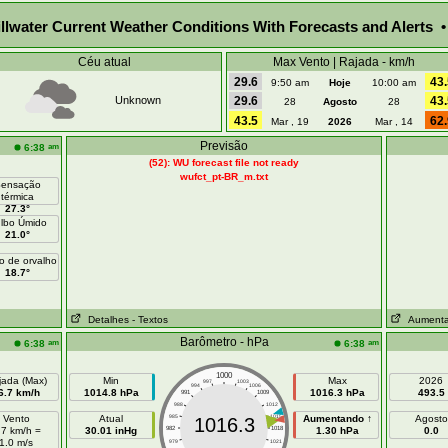
illwater Current Weather Conditions With Forecasts and Alerts •
Céu atual
Max Vento | Rajada - km/h
29.6
43.
9:50 am
Hoje
10:00 am
Unknown
29.6
43.
28
Agosto
28
43.5
62.
Mar , 19
2026
Mar , 14
Previsão
am
6:38
(52): WU forecast file not ready
wufct_pt-BR_m.txt
ensação
térmica
27.3°
lbo Úmido
21.0°
o de orvalho
18.7°
Detalhes
- Textos
Aumenta
Barômetro - hPa
am
am
6:38
6:38
1000
jada (Max)
Min
Max
2026
997
1003
994
1006
6.7 km/h
1014.8 hPa
1016.3 hPa
493.5
991
1009
988
1012
Vento
Atual
985
1015
Aumentando ↑
Agosto
1016.3
.7 km/h =
30.01 inHg
982
1018
1.30 hPa
0.0
1.0 m/s
979
1021