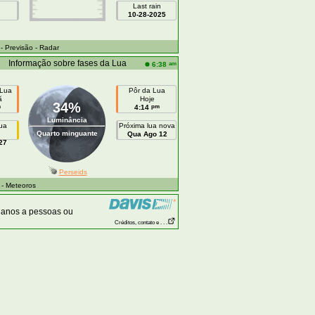
Last rain
10-28-2025
- Previsão
- Radar
Informação sobre fases da Lua
am
6:38
 Lua
Pôr da Lua
ã
Hoje
34%
m
pm
4:14
Luminância
lua
Próxima lua nova
Quarto minguante
Qua Ago 12
27
Perseids
- Meteoros
danos a pessoas ou
Créditos, contato e . . .