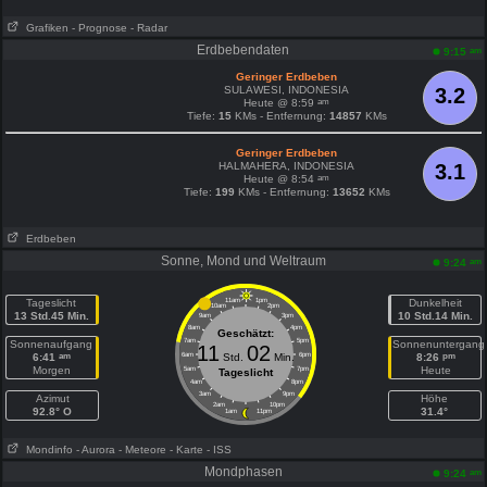
Grafiken
- Prognose
- Radar
Erdbebendaten
am
9:15
Geringer Erdbeben
SULAWESI, INDONESIA
3.2
am
Heute @ 8:59
Tiefe:
15
KMs - Entfernung:
14857
KMs
Geringer Erdbeben
HALMAHERA, INDONESIA
3.1
am
Heute @ 8:54
Tiefe:
199
KMs - Entfernung:
13652
KMs
Erdbeben
Sonne, Mond und Weltraum
am
9:24
Tageslicht
11am
1pm
Dunkelheit
10am
2pm
13 Std.45 Min.
10 Std.14 Min.
9am
3pm
8am
4pm
Geschätzt:
7am
5pm
Sonnenaufgang
Sonnenuntergang
11
02
am
pm
6:41
6am
Std.
Min.
6pm
8:26
Morgen
Heute
5am
7pm
Tageslicht
4am
8pm
3am
9pm
Azimut
Höhe
2am
10pm
92.8° O
31.4°
1am
11pm
Mondinfo
- Aurora
- Meteore
- Karte
- ISS
Mondphasen
am
9:24