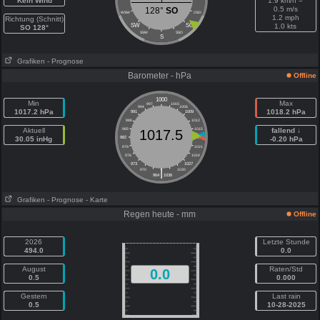
Kein Wind
1.9 km/h =
0.5 m/s
128°
SO
WSW
OSO
1.2 mph
Richtung (Schnitt)
SW
SO
1.0 kts
SO 128°
SSW
SSO
S
Grafiken
- Prognose
Barometer - hPa
Offline
1000
Min
Max
997
1003
994
1006
1017.2 hPa
1018.2 hPa
991
1009
988
1012
Aktuell
985
1015
fallend ↓
1017.5
30.05 inHg
982
1018
-0.20 hPa
979
1021
976
1024
973
1027
|
970
1030
964
1036
Grafiken
- Prognose
- Karte
Regen heute - mm
Offline
2026
Letzte Stunde
494.0
0.0
August
Raten/Std
0.0
0.5
0.000
Gestern
Last rain
0.5
10-28-2025