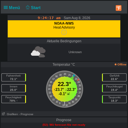
Menü
Start
°F
9:24:17 am
Sam Aug 8, 2026
NOAA-NWS
Heat Advisory
Aktuelle Bedingungen
Unknown
Temperatur °C
Offline
20
19
21
Fahrenheit
Gefühlt
18
22
72.1°
22.6°
17
23
16
22.3°
24
15
25
Innen
Feuchtkugel
↑
23.7°
↓
22.3°
14
26
25.0°
19.4°
13
27
-0.1°
12
28
Feuchtigkeit
Taupunkt
11
29
78% ↑
18.3°
10
30
|
9
31
8
32
Grafiken
- Prognose
Prognose
(52): WU forecast file not ready