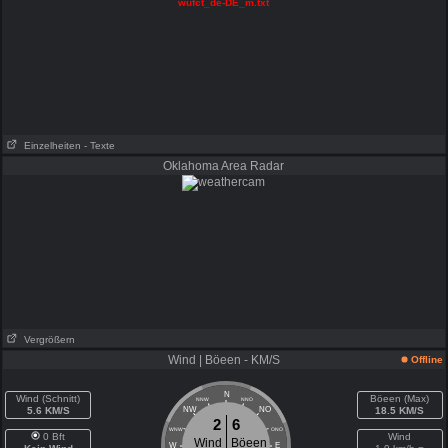
wufct_de-DE_m.txt
Einzelheiten
- Texte
Oklahoma Area Radar
Vergrößern
Wind | Böeen - KM/S
Offline
N
Wind (Schnitt)
Böeen (Max)
NNW
NNO
5.6 KM/S
NW
NO
18.5 KM/S
2
6
WNW
ONO
0 Bft
Wind
Wind
Böeen
W
E