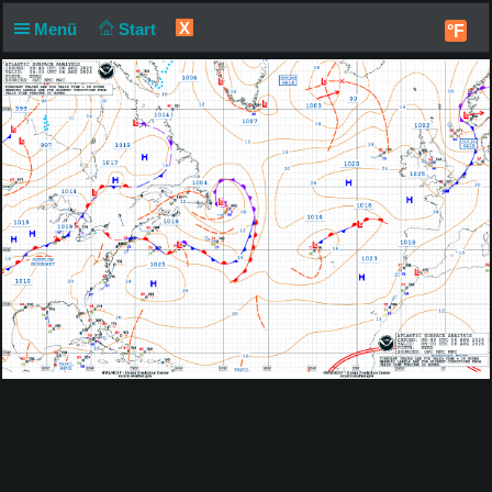
X
Menü
Start
°F