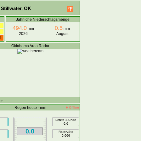
Stillwater, OK
°F
Jährliche Niederschlagsmenge
7
494.0
0.5
mm
mm
7
2026
August
1
Oklahoma Area Radar
rn
Regen heute - mm
Offline
Letzte Stunde
0.0
0.0
Raten/Std
0.000