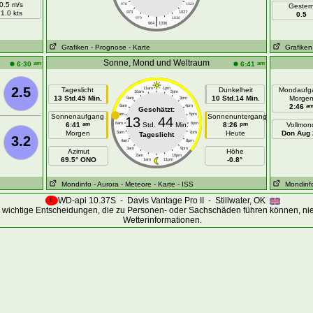
0.5 m/s
976
1024
Gester
1.0 kts
973
1027
0.5
|
970
1030
964
1036
Grafiken
- Prognose
- Karte
Grafiken
Sonne, Mond und Weltraum
am
am
6:30
6:41
2.5
Tageslicht
11am
1pm
Dunkelheit
Mondaufg
10am
2pm
13 Std.45 Min.
10 Std.14 Min.
Morge
9am
3pm
a
2:46
8am
4pm
Geschätzt:
7am
5pm
Sonnenaufgang
Sonnenuntergang
13
44
am
pm
6:41
6am
Std.
Min.
6pm
8:26
Vollmon
Morgen
Heute
Don Aug 
5am
7pm
Tageslicht
3.2
4am
8pm
3am
9pm
Azimut
Höhe
2am
10pm
69.5° ONO
-0.8°
1am
11pm
Mondinfo
- Aurora
- Meteore
- Karte
- ISS
Mondinf
!
WD-api 10.37S - Davis Vantage Pro II - Stillwater, OK
 wichtige Entscheidungen, die zu Personen- oder Sachschäden führen können, ni
Wetterinformationen.