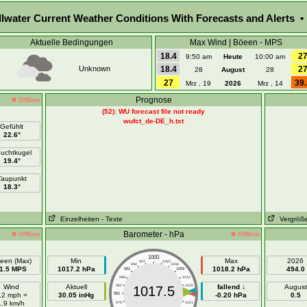
llwater Current Weather Conditions With Forecasts and Alerts • 
Aktuelle Bedingungen
Max Wind | Böeen - MPS
18.4
2
9:50 am
Heute
10:00 am
Unknown
18.4
2
28
August
28
27
39.
Mrz , 19
2026
Mrz , 14
Prognose
Offline
(52): WU forecast file not ready
wufct_de-DE_h.txt
Gefühlt
22.6°
uchtkugel
19.4°
Taupunkt
18.3°
Einzelheiten
- Texte
Vergröße
Barometer - hPa
Offline
Offline
1000
een (Max)
Min
Max
2026
997
1003
994
1006
1.5 MPS
1017.2 hPa
1018.2 hPa
494.0
991
1009
988
1012
Wind
Aktuell
985
1015
fallend ↓
August
1017.5
.2 mph =
30.05 inHg
982
1018
-0.20 hPa
0.5
1.9 km/h
979
1021