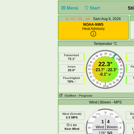
Menü
Start
Sti
6:41:46 am
Sam Aug 8, 2026
NOAA-NWS
Heat Advisory
Temperatur °C
20
19
21
Fahrenheit
18
22
72.1°
17
23
16
22.3°
24
15
25
Innen
Fe
↑
23.7°
↓
22.3°
14
26
25.0°
13
27
-0.1°
12
28
Feuchtigkeit
11
29
78% ↑
10
30
|
9
31
8
32
Grafiken
- Prognose
Wind | Böeen - MPS
N
Wind (Schnitt)
Bö
NNW
NNO
3.5 MPS
NW
NO
1
1
4
WNW
ONO
0 Bft
Wind
Böeen
W
E
Kein Wind
1
128°
SO
WSW
OSO