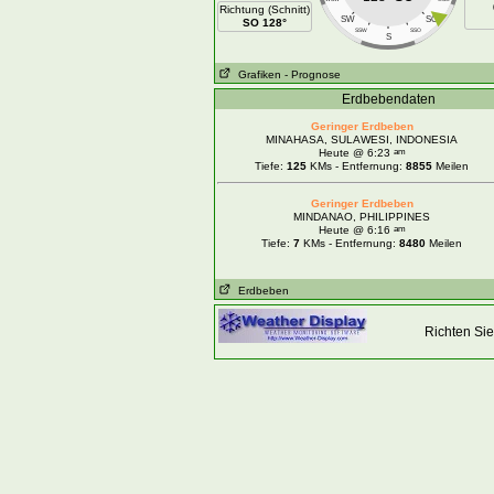
Richtung (Schnitt)
SW
SO
SO 128°
SSW
SSO
S
Grafiken
- Prognose
Erdbebendaten
Geringer Erdbeben
MINAHASA, SULAWESI, INDONESIA
am
Heute @ 6:23
Tiefe:
125
KMs - Entfernung:
8855
Meilen
Geringer Erdbeben
MINDANAO, PHILIPPINES
am
Heute @ 6:16
Tiefe:
7
KMs - Entfernung:
8480
Meilen
Erdbeben
Richten Sie