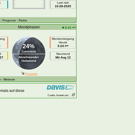
n
Last rain
10-28-2025
- Prognose
- Radar
Mondphasen
am
6:41
ang
Monduntergang
n
Heute
24%
m
pm
5:24
Luminanz
d
Neumond
Abnehmender
27
Mit Aug 12
Halbmond
Perseids
o
- Meteore
emals auf diese
Credits, Kontakt und . . .