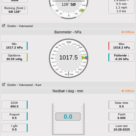
Stille
1.9 km/h =
0.5 m/s
128°
SØ
VSV
ØSØ
1.2 mph
Retning (Snitt )
SV
SØ
1.0 kts
SØ 128°
SSV
SSØ
S
Grafer
- Værvarsel
Barometer - hPa
Offline
1000
Min
Max
997
1003
994
1006
1017.2 hPa
1018.2 hPa
991
1009
988
1012
Gjeldene
985
1015
Fallende ↓
1017.5
30.05 inHg
982
1018
-0.20 hPa
979
1021
976
1024
973
1027
|
970
1030
964
1036
Grafer
- Værvarsel
- Kart
Nedbør i dag - mm
Offline
2026
Siste time
494.0
0.0
August
Fart/t
0.0
0.5
0.000
I går
Last rain
0.5
10-28-2025