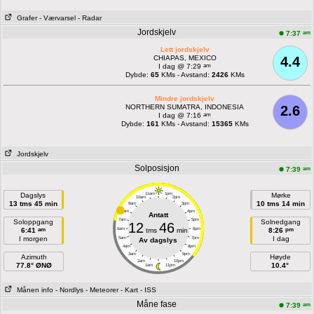
Grafer
- Værvarsel
- Radar
Jordskjelv
am
7:37
Lett jordskjelv
CHIAPAS, MEXICO
4.4
am
I dag @ 7:29
Dybde:
65
KMs - Avstand:
2426
KMs
Mindre jordskjelv
NORTHERN SUMATRA, INDONESIA
2.6
am
I dag @ 7:16
Dybde:
161
KMs - Avstand:
15365
KMs
Jordskjelv
Solposisjon
am
7:39
Dagslys
11am
1pm
Mørke
10am
2pm
13 tms 45 min
10 tms 14 min
9am
3pm
8am
4pm
Antatt
7am
5pm
Soloppgang
Solnedgang
12
46
am
pm
6:41
6am
tms
min
6pm
8:26
I morgen
I dag
5am
7pm
Av dagslys
4am
8pm
3am
9pm
Azimuth
Høyde
2am
10pm
77.8° ØNØ
10.4°
1am
11pm
Månen info
- Nordlys
- Meteorer
- Kart
- ISS
Måne fase
am
7:39