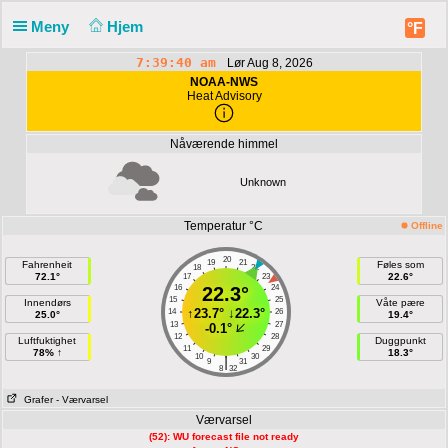
Meny
Hjem
°F
7:39:40 am
Lør Aug 8, 2026
NOAA-NWS
Heat Advisory
Nåværende himmel
Unknown
Temperatur °C
Offline
20
19
21
Fahrenheit
Føles som
18
22
72.1°
22.6°
17
23
16
22.3°
24
15
25
Innendørs
Våte pære
↑
23.7°
↓
22.3°
14
26
25.0°
19.4°
13
27
-0.1°
12
28
Luftfuktighet
Duggpunkt
11
29
78% ↑
18.3°
10
30
|
9
31
8
32
Grafer
- Værvarsel
Værvarsel
(52): WU forecast file not ready