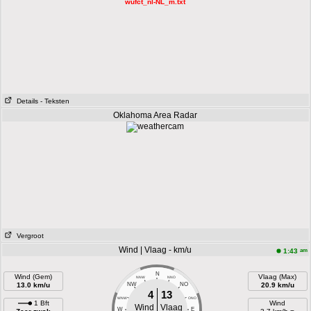
wufct_nl-NL_m.txt
Details
- Teksten
Oklahoma Area Radar
Vergroot
Wind | Vlaag - km/u
am
1:43
N
Wind (Gem)
Vlaag (Max)
NNW
NNO
13.0 km/u
NW
NO
20.9 km/u
4
13
WNW
ONO
1 Bft
Wind
Wind
Vlaag
W
E