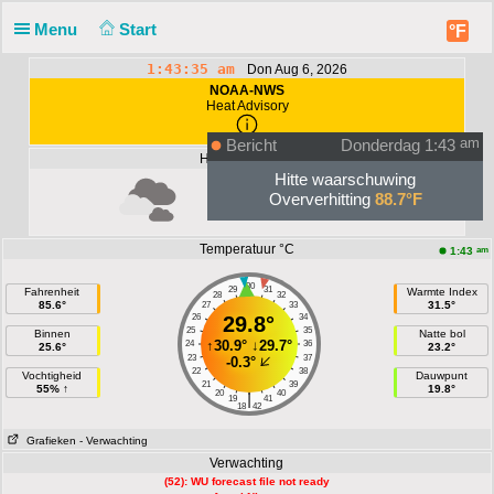
Menu
Start
°F
1:43:35 am
Don Aug 6, 2026
NOAA-NWS
Heat Advisory
Bericht
Donderdag 1:43
am
Huidige Situatie
Hitte waarschuwing
Oververhitting
88.7°F
Unknown
Temperatuur °C
am
1:43
30
29
31
Fahrenheit
Warmte Index
28
32
85.6°
31.5°
27
33
26
29.8°
34
25
35
Binnen
Natte bol
↑
30.9°
↓
29.7°
24
36
25.6°
23.2°
23
37
-0.3°
22
38
Vochtigheid
Dauwpunt
21
39
55% ↑
19.8°
20
40
|
19
41
18
42
Grafieken
- Verwachting
Verwachting
(52): WU forecast file not ready