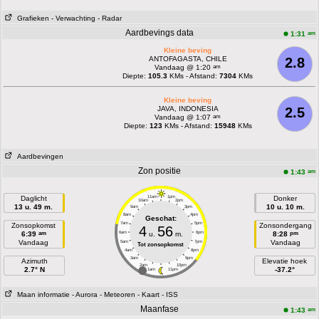
Grafieken
- Verwachting
- Radar
Aardbevings data
am
1:31
Kleine beving
ANTOFAGASTA, CHILE
2.8
am
Vandaag @ 1:20
Diepte:
105.3
KMs - Afstand:
7304
KMs
Kleine beving
JAVA, INDONESIA
2.5
am
Vandaag @ 1:07
Diepte:
123
KMs - Afstand:
15948
KMs
Aardbevingen
Zon positie
am
1:43
Daglicht
11am
1pm
Donker
10am
2pm
13 u. 49 m.
10 u. 10 m.
9am
3pm
8am
4pm
Geschat:
7am
5pm
Zonsopkomst
Zonsondergang
4
56
am
pm
6:39
6am
u.
m.
6pm
8:28
Vandaag
Vandaag
5am
7pm
Tot zonsopkomst
4am
8pm
3am
9pm
Azimuth
Elevatie hoek
2am
10pm
2.7° N
-37.2°
1am
11pm
Maan informatie
- Aurora
- Meteoren
- Kaart
- ISS
Maanfase
am
1:43