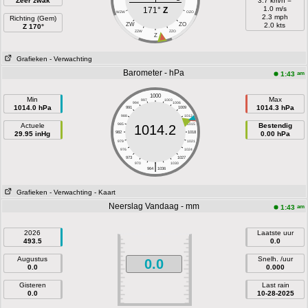
Zeer zwak
3.7 km/h =
1.0 m/s
171°
Z
WZW
OZO
2.3 mph
Richting (Gem)
ZW
ZO
2.0 kts
Z 170°
ZZW
ZZO
Z
Grafieken
- Verwachting
Barometer - hPa
am
1:43
1000
Min
Max
997
1003
994
1006
1014.0 hPa
1014.3 hPa
991
1009
988
1012
Actuele
985
1015
Bestendig
1014.2
29.95 inHg
982
1018
0.00 hPa
979
1021
976
1024
973
1027
|
970
1030
964
1036
Grafieken
- Verwachting
- Kaart
Neerslag Vandaag - mm
am
1:43
2026
Laatste uur
493.5
0.0
Augustus
Snelh. /uur
0.0
0.0
0.000
Gisteren
Last rain
0.0
10-28-2025