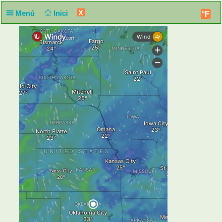
X
Menú
Inici
°F