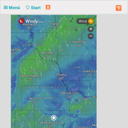
X
Menü
Start
°F