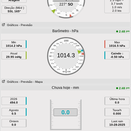
Aragem
2.3 mph =
3.7 km/h
227°
SO
OSO
LSL
1.0 m/s
Direção (Méd )
SO
SL
2.0 kts
SSL 165°
SSO
SSL
S
Gráficos
- Previsão
Barômetro - hPa
pm
2:48
1000
Min
Max
997
1003
994
1006
1014.2 hPa
1016.5 hPa
991
1009
988
1012
Atual
985
1015
Caindo ↓
1014.3
29.95 inHg
982
1018
-0.50 hPa
979
1021
976
1024
973
1027
|
970
1030
964
1036
Gráficos
- Previsão
- Mapa
Chuva hoje - mm
pm
2:48
2026
Última hora
494.0
0.0
Agosto
Taxa/h
0.0
0.5
0.000
Ontem
Last rain
0.0
10-28-2025