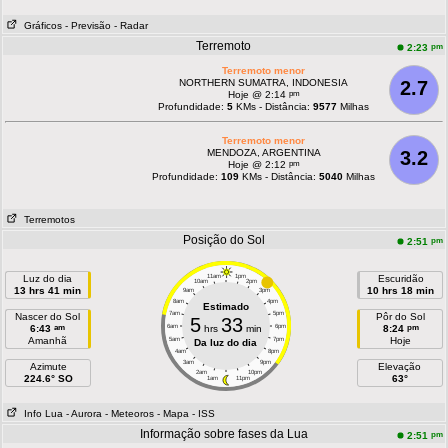
Gráficos
- Previsão
- Radar
Terremoto
pm
2:23
Terremoto menor
NORTHERN SUMATRA, INDONESIA
2.7
pm
Hoje @ 2:14
Profundidade:
5
KMs - Distância:
9577
Milhas
Terremoto menor
MENDOZA, ARGENTINA
3.2
pm
Hoje @ 2:12
Profundidade:
109
KMs - Distância:
5040
Milhas
Terremotos
Posição do Sol
pm
2:51
Luz do dia
11am
1pm
Escuridão
10am
2pm
13 hrs 41 min
10 hrs 18 min
9am
3pm
8am
4pm
Estimado
7am
5pm
Nascer do Sol
Pôr do Sol
5
33
am
pm
6:43
6am
hrs
min
6pm
8:24
Amanhã
Hoje
5am
7pm
Da luz do dia
4am
8pm
3am
9pm
Azimute
Elevação
2am
10pm
224.6° SO
63°
1am
11pm
Info Lua
- Aurora
- Meteoros
- Mapa
- ISS
Informação sobre fases da Lua
pm
2:51