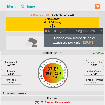
Menu
Home
°F
2:51:22 pm
Seg Ago 10, 2026
NOAA-NWS
Heat Advisory
Notificação
Segunda 2:51
pm
Céu atual
Cuidado com índice de calor
Exaustão por calor
110.8°F
Unknown
Temperatura °C
pm
2:48
30
29
31
Fahrenheit
Índice de calor
28
32
100.0°
43.8°
27
33
26
37.8°
34
25
35
Interno
Bulbo Úmido
↑
38.2°
↓
26.0°
24
36
25.8°
27.2°
23
37
0.1°
22
38
Umidade
Ponto de orvalho
21
39
42%
23.2°
20
40
|
19
41
18
42
Gráficos
- Previsão
Previsão
(52): WU forecast file not ready