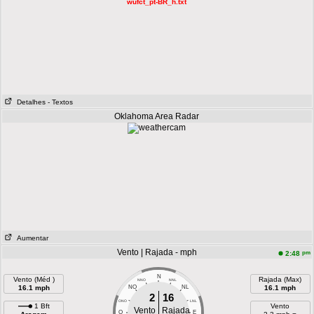
wufct_pt-BR_h.txt
Detalhes
- Textos
Oklahoma Area Radar
Aumentar
Vento | Rajada - mph
pm
2:48
N
Vento (Méd )
Rajada (Max)
NNO
NNL
16.1 mph
NO
NL
16.1 mph
2
16
ONO
LNL
1 Bft
Vento
Vento
Rajada
O
E