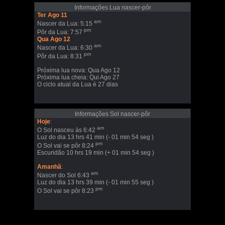
Informações Lua nascer-pôr
Ter Ago 11
am
Nascer da Lua: 5:15
pm
Pôr da Lua: 7:57
Qua Ago 12
am
Nascer da Lua: 6:30
pm
Pôr da Lua: 8:31
Próxima lua nova: Qua Ago 12
Próxima lua cheia: Qui Ago 27
O ciclo atual da Lua é 27 dias
Informações Sol nascer-pôr
Hoje
:
am
O Sol nasceu às 6:42
Luz do dia 13 hrs 41 min (- 01 min 54 seg )
pm
O Sol vai se pôr 8:24
Escuridão 10 hrs 19 min (+ 01 min 54 seg )
Amanhã
:
am
Nascer do Sol 6:43
Luz do dia 13 hrs 39 min (- 01 min 55 seg )
pm
O Sol vai se pôr 8:23