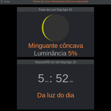
X
Fases da Lua / Informações Sol-Lua nascer-pôr
Fechar
Fase da Lua Seg Ago 10
Minguante côncava
Luminância
5%
Nascer/Pôr do Sol Seg Ago 10
5
: 52
hrs
min
Da luz do dia