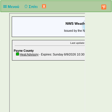
X
Μενού
Σπίτι
°F