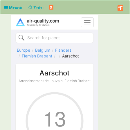
X
Μενού
Σπίτι
°F