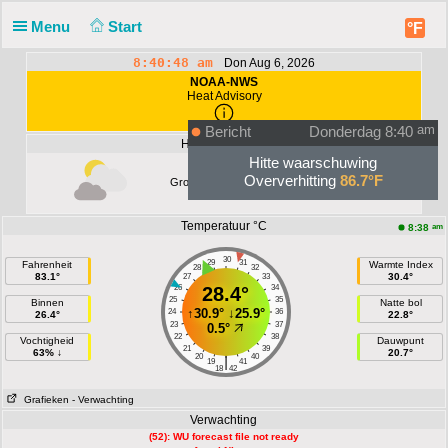
Menu
Start
°F
8:40:48 am
Don Aug 6, 2026
NOAA-NWS
Heat Advisory
Bericht
Donderdag 8:40
am
Huidige Situatie
Hitte waarschuwing
Oververhitting
86.7°F
Grotendeels bewolkt
Temperatuur °C
am
8:38
30
29
31
Fahrenheit
Warmte Index
28
32
83.1°
30.4°
27
33
26
28.4°
34
25
35
Binnen
Natte bol
↑
30.9°
↓
25.9°
24
36
26.4°
22.8°
23
37
0.5°
22
38
Vochtigheid
Dauwpunt
21
39
63% ↓
20.7°
20
40
|
19
41
18
42
Grafieken
- Verwachting
Verwachting
(52): WU forecast file not ready