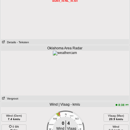
wufct_nl-NL_m.txt
Details
- Teksten
Oklahoma Area Radar
Vergroot
Wind | Vlaag - km/u
am
8:38
N
Wind (Gem)
Vlaag (Max)
NNW
NNO
7.4 km/u
NW
NO
20.9 km/u
0
4
WNW
ONO
0 Bft
Wind
Wind
Vlaag
W
E