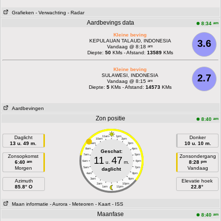
Grafieken
- Verwachting
- Radar
Aardbevings data
am
8:34
Kleine beving
KEPULAUAN TALAUD, INDONESIA
3.6
am
Vandaag @ 8:18
Diepte:
50
KMs - Afstand:
13589
KMs
Kleine beving
SULAWESI, INDONESIA
2.7
am
Vandaag @ 8:15
Diepte:
5
KMs - Afstand:
14573
KMs
Aardbevingen
Zon positie
am
8:40
Daglicht
11am
1pm
Donker
10am
2pm
13 u. 49 m.
10 u. 10 m.
9am
3pm
8am
4pm
Geschat:
7am
5pm
Zonsopkomst
Zonsondergang
11
47
am
pm
6:40
6am
u.
m.
6pm
8:28
Morgen
Vandaag
5am
7pm
daglicht
4am
8pm
3am
9pm
Azimuth
Elevatie hoek
2am
10pm
85.8° O
22.8°
1am
11pm
Maan informatie
- Aurora
- Meteoren
- Kaart
- ISS
Maanfase
am
8:40