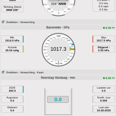
Kalm
0.0 km/h =
0.0 m/s
334°
NNW
WZW
OZO
0.0 mph
Richting (Gem)
ZW
ZO
0.0 kts
NNW 338°
ZZW
ZZO
Z
Grafieken
- Verwachting
Barometer - hPa
am
8:38
1000
Min
Max
997
1003
994
1006
1014.0 hPa
1017.5 hPa
991
1009
988
1012
Actuele
985
1015
Stijgend ↑
1017.3
30.04 inHg
982
1018
0.50 hPa
979
1021
976
1024
973
1027
|
970
1030
964
1036
Grafieken
- Verwachting
- Kaart
Neerslag Vandaag - mm
am
8:38
2026
Laatste uur
493.5
0.0
Augustus
Snelh. /uur
0.0
0.0
0.000
Gisteren
Last rain
0.0
10-28-2025