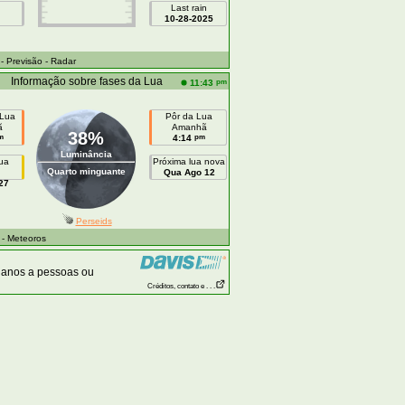
Last rain
10-28-2025
- Previsão
- Radar
Informação sobre fases da Lua
pm
11:43
 Lua
Pôr da Lua
ã
Amanhã
38%
m
pm
4:14
Luminância
lua
Próxima lua nova
Quarto minguante
Qua Ago 12
27
Perseids
- Meteoros
danos a pessoas ou
Créditos, contato e . . .