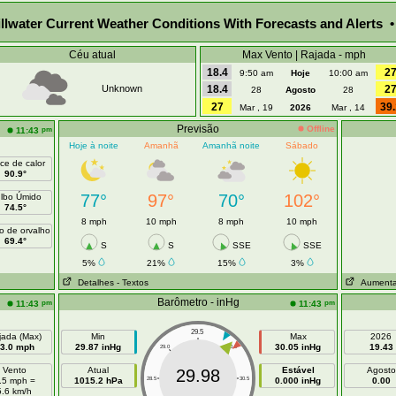
illwater Current Weather Conditions With Forecasts and Alerts •
Céu atual
Max Vento | Rajada - mph
18.4
2
9:50 am
Hoje
10:00 am
Unknown
18.4
2
28
Agosto
28
27
39.
Mar , 19
2026
Mar , 14
Previsão
Offline
pm
11:43
Hoje à noite
Amanhã
Amanhã noite
Sábado
ice de calor
90.9°
77°
97°
70°
102°
lbo Úmido
74.5°
8 mph
10 mph
8 mph
10 mph
o de orvalho
69.4°
S
S
SSE
SSE
5%
21%
15%
3%
Detalhes
- Textos
Aumenta
Barômetro - inHg
pm
pm
11:43
11:43
29.5
jada (Max)
Min
Max
2026
3.0 mph
29.87 inHg
30.05 inHg
19.43
29.0
30.0
Vento
Atual
Estável
Agosto
29.98
.5 mph =
1015.2 hPa
28.5
30.5
0.000 inHg
0.00
5.6 km/h