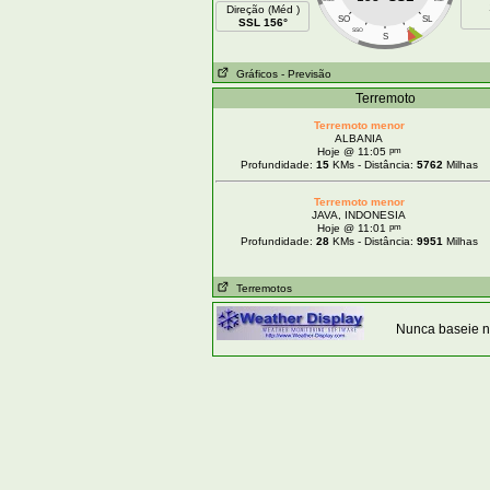
Direção (Méd )
SO
SL
SSL 156°
SSO
SSL
S
Gráficos
- Previsão
Terremoto
Terremoto menor
ALBANIA
pm
Hoje @ 11:05
Profundidade:
15
KMs - Distância:
5762
Milhas
Terremoto menor
JAVA, INDONESIA
pm
Hoje @ 11:01
Profundidade:
28
KMs - Distância:
9951
Milhas
Terremotos
Nunca baseie n