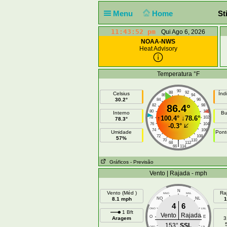
Menu
Home
St
11:43:52 pm
Qui Ago 6, 2026
NOAA-NWS
Heat Advisory
Temperatura °F
90
88
92
Celsius
Índ
86
94
30.2°
84
96
82
86.4°
98
80
100
Interno
Bu
↑
100.4°
↓
78.6°
78
102
78.3°
76
104
-0.3°
74
106
Umidade
Pont
72
108
57%
70
110
|
68
112
66
114
Gráficos
- Previsão
Vento | Rajada - mph
N
Vento (Méd )
Ra
NNO
NNL
8.1 mph
NO
NL
1
4
6
ONO
LNL
1 Bft
Vento
Rajada
O
E
Aragem
3
153°
SSL
OSO
LSL