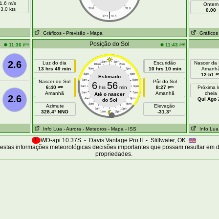
1.6 m/s
Ontem
3.0 kts
28.0
31.0
0.00
|
27.5
31.5
Gráficos
- Previsão
- Mapa
Gráficos
Posição do Sol
pm
pm
11:36
11:43
2.6
Luz do dia
11am
1pm
Escuridão
Nascer da
10am
2pm
13 hrs 49 min
10 hrs 10 min
Amanh
9am
3pm
a
12:51
8am
4pm
Estimado
7am
5pm
Nascer do Sol
Pôr do Sol
6
56
am
pm
6:40
6am
hrs
min
6pm
8:27
Próxima 
Amanhã
Amanhã
cheia
5am
7pm
Até o nascer
2.6
Qui Ago 
4am
8pm
do Sol
3am
9pm
Azimute
Elevação
2am
10pm
328.4° NNO
-31.3°
1am
11pm
Info Lua
- Aurora
- Meteoros
- Mapa
- ISS
Info Lua
!
WD-api 10.37S - Davis Vantage Pro II - Stillwater, OK
estas informações meteorológicas decisões importantes que possam resultar em 
propriedades.