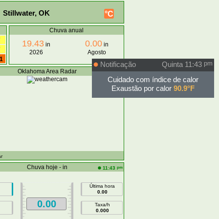
 Stillwater, OK
°C
Chuva anual
7
19.43
0.00
in
in
7
2026
Agosto
1
Notificação
Quinta 11:43
pm
Oklahoma Area Radar
Cuidado com índice de calor
Exaustão por calor
90.9°F
r
Chuva hoje - in
pm
11:43
Última hora
0.00
0.00
Taxa/h
0.000