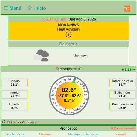
Menú
Inicio
°C
3:23:31 am
Jue Ago 6, 2026
NOAA-NWS
Heat Advisory
Cielo actual
Unknown
Temperatura °F
am
3:23
80
78
82
Celsius
Índice de calor
76
84
28.1°
84.7°
74
86
72
82.6°
88
70
90
Interior
Bulbo húm.
↑
87.6°
↓
82.6°
68
92
77.7°
71.4°
66
94
-0.3°
64
96
Humedad
Punto de rocío
62
98
57%
65.8°
60
100
|
58
102
56
104
Gráficos
- Pronóstico
Pronóstico
Desconectado
Por la noche
Mañana
Mañana por la noche
Viernes