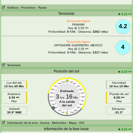
Gráficos
- Pronóstico
- Radar
Terremoto
am
3:15
Terremoto ligero
PANAMA
4.2
am
Hoy @ 2:55
Profundidad:
5
KMs - Distancia:
2262
millas
Terremoto ligero
OFFSHORE GUERRERO, MEXICO
4
am
Hoy @ 2:35
Profundidad:
3
KMs - Distancia:
1317
millas
Terremoto
Posición del sol
am
3:23
Luz del dia
11am
1pm
Oscuridad
10am
2pm
13 hrs.49 Min
10 hrs.10 Min
9am
3pm
8am
4pm
Estimada
7am
5pm
Amanece
Puesta de sol
3
16
am
pm
6:39
6am
hrs.
Min
6pm
8:28
Hoy
Hoy
5am
7pm
A la salida
4am
8pm
del sol
3am
9pm
Azimuth
Elevacion
2am
10pm
30.9° NNE
-31.3°
1am
11pm
Información de la luna
- Aurora
- Meteoritos
- Mapa
- ISS
Información de la fase lunar
am
3:23