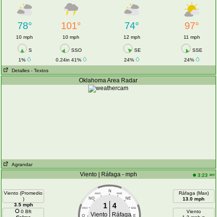
78°
101°
74°
97°
10 mph
10 mph
12 mph
11 mph
S
SSO
SE
SSE
1%
0.24in 41%
24%
24%
Detalles
- Textos
Oklahoma Area Radar
Agrandar
Viento | Ráfaga - mph
am
3:23
N
Viento (Promedio
Ráfaga (Max)
NNO
NNE
)
NO
NE
13.0 mph
1
4
3.5 mph
ONO
ENE
0 Bft
Viento
Viento
Ráfaga
O
E