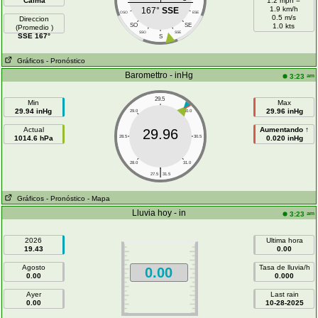
Calma
1.2 mph =
1.9 km/h
167°
SSE
OSO
ESE
0.5 m/s
Direccion
SO
SE
1.0 kts
(Promedio )
SSO
SSE
SSE 167°
S
Gráficos
- Pronóstico
Baromettro - inHg
am
3:23
29.5
Min
Max
29.94 inHg
29.96 inHg
29.0
30.0
Actual
Aumentando ↑
29.96
1014.6 hPa
28.5
30.5
0.020 inHg
28.0
31.0
|
27.5
31.5
Gráficos
- Pronóstico
- Mapa
Lluvia hoy - in
am
3:23
2026
Ultima hora
19.43
0.00
Agosto
Tasa de lluvia/h
0.00
0.00
0.000
Ayer
Last rain
0.00
10-28-2025