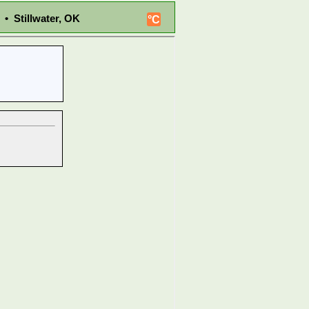
 • Stillwater, OK
°C