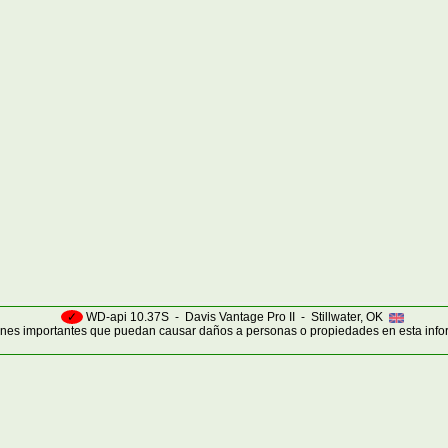
✓
WD-api 10.37S - Davis Vantage Pro II - Stillwater, OK
nes importantes que puedan causar daños a personas o propiedades en esta info