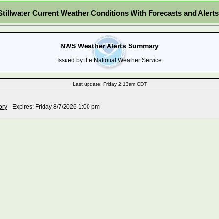
Stillwater Current Weather Conditions With Forecasts and Alerts