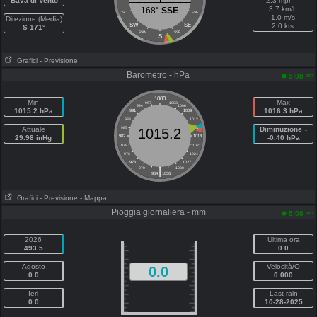
Bava di Vento
2.3 mph =
3.7 km/h
168°
SSE
OSO
ESE
1.0 m/s
Direzione (Media)
SW
SE
2.0 kts
S 171°
SSW
SSE
S
Grafici
- Previsione
Barometro - hPa
am
5:08
1000
Min
Max
997
1003
994
1006
1015.2 hPa
1016.3 hPa
991
1009
988
1012
Attuale
985
1015
Diminuzione ↓
1015.2
29.98 inHg
982
1018
-0.40 hPa
979
1021
976
1024
973
1027
|
970
1030
964
1036
Grafici
- Previsione
- Mappa
Pioggia giornaliera - mm
am
5:08
2026
Ultima ora
493.5
0.0
Agosto
Velocità/O
0.0
0.0
0.000
Ieri
Last rain
0.0
10-28-2025