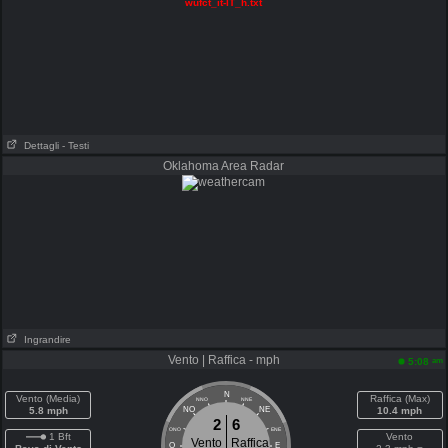
wufct_it-IT_h.txt
Dettagli
- Testi
Oklahoma Area Radar
Ingrandire
Vento | Raffica - mph
am
5:08
N
Vento (Media)
Raffica (Max)
NNO
NNE
5.8 mph
NO
NE
10.4 mph
2
6
ONO
ENE
1 Bft
Vento
Vento
Raffica
O
E