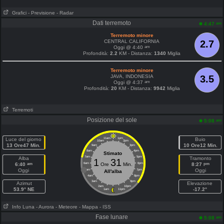
Grafici
- Previsione
- Radar
Dati terremoto
am
4:47
Terremoto minore
CENTRAL CALIFORNIA
2.7
am
Oggi @ 4:40
Profondità:
2.2
KM - Distanza:
1340
Miglia
Terremoto minore
JAVA, INDONESIA
3.5
am
Oggi @ 4:37
Profondità:
20
KM - Distanza:
9942
Miglia
Terremoti
Posizione del sole
am
5:08
Luce del giorno
11am
1pm
Buio
10am
2pm
13 Ore47 Min.
10 Ore12 Min.
9am
3pm
8am
4pm
Stimato
7am
5pm
Alba
Tramonto
1
31
am
pm
6:40
6am
Ore
Min.
6pm
8:27
Oggi
Oggi
5am
7pm
All'alba
4am
8pm
3am
9pm
Azimut
Elevazione
2am
10pm
53.9° NE
-17.2°
1am
11pm
Info Luna
- Aurora
- Meteore
- Mappa
- ISS
Fase lunare
am
5:08