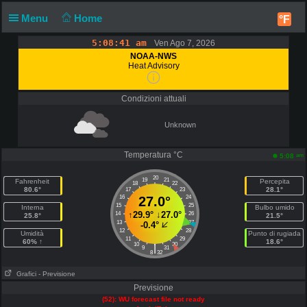
Menu
Home
°F
5:08:41 am
Ven Ago 7, 2026
NOAA-NWS
Heat Advisory
Condizioni attuali
Unknown
Temperatura °C
am
5:08
20
19
21
Fahrenheit
Percepita
18
22
80.6°
28.1°
17
23
16
27.0°
24
15
25
Interna
Bulbo umido
↑
29.9°
↓
27.0°
14
26
25.8°
21.5°
13
27
-0.4°
12
28
Umidità
Punto di rugiada
11
29
60% ↑
18.6°
10
30
|
9
31
8
32
Grafici
- Previsione
Previsione
(52): WU forecast file not ready