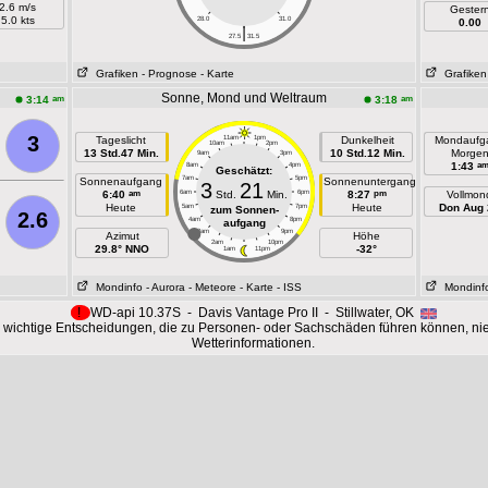
2.6 m/s
Gester
5.0 kts
28.0
31.0
0.00
|
27.5
31.5
Grafiken
- Prognose
- Karte
Grafiken
Sonne, Mond und Weltraum
am
am
3:14
3:18
3
Tageslicht
11am
1pm
Dunkelheit
Mondaufg
10am
2pm
13 Std.47 Min.
10 Std.12 Min.
Morge
9am
3pm
a
1:43
8am
4pm
Geschätzt:
7am
5pm
Sonnenaufgang
Sonnenuntergang
3
21
am
pm
6:40
6am
Std.
Min.
6pm
8:27
Vollmon
Heute
Heute
Don Aug 
5am
7pm
zum Sonnen-
2.6
4am
8pm
aufgang
3am
9pm
Azimut
Höhe
2am
10pm
29.8° NNO
-32°
1am
11pm
Mondinfo
- Aurora
- Meteore
- Karte
- ISS
Mondinf
!
WD-api 10.37S - Davis Vantage Pro II - Stillwater, OK
 wichtige Entscheidungen, die zu Personen- oder Sachschäden führen können, ni
Wetterinformationen.