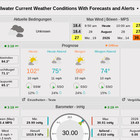
llwater Current Weather Conditions With Forecasts and Alerts • 
Aktuelle Bedingungen
Max Wind | Böeen - MPS
18.4
2
9:50 am
Heute
10:00 am
Unknown
18.4
2
28
August
28
27
39.
Mrz , 19
2026
Mrz , 14
Prognose
Offline
am
3:18
Heute
Heute Abend
Morgen
Morgen Abend
itzeindex
84.2°
102°
75°
98°
74°
uchtkugel
71.1°
10 mph
11 mph
10 mph
10 mph
Taupunkt
65.1°
SSW
SSO
SSO
SSO
12%
24%
24%
15%
Einzelheiten
- Texte
Vergröße
Barometer - inHg
am
am
3:18
3:18
29.5
een (Max)
Min
Max
2026
0.4 MPS
29.99 inHg
30.01 inHg
19.43
29.0
30.0
Wind
Aktuell
fallend ↓
August
30.00
.8 mph =
1015.9 hPa
28.5
30.5
-0.010 inHg
0.00
9.3 km/h