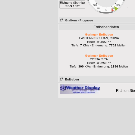
Richtung (Schnitt)
SW
SO
SSO 159°
SSW
SSO
S
Grafiken
- Prognose
Erdbebendaten
Geringer Erdbeben
EASTERN SICHUAN, CHINA
am
Heute @ 3:02
Tiefe:
7
KMs - Entfernung:
7752
Meilen
Geringer Erdbeben
COSTA RICA
am
Heute @ 2:59
Tiefe:
300
KMs - Entfernung:
1896
Meilen
Erdbeben
Richten Sie