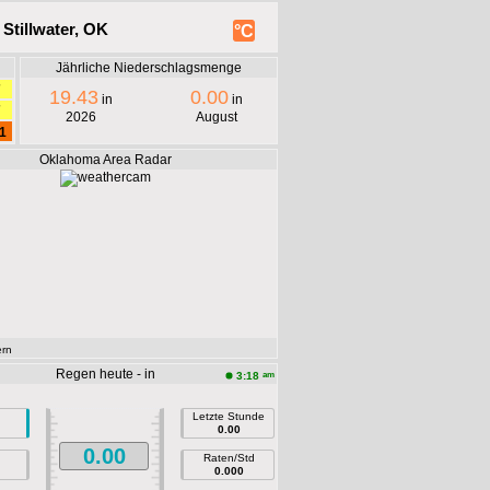
Stillwater, OK
°C
Jährliche Niederschlagsmenge
7
19.43
0.00
in
in
7
2026
August
1
Oklahoma Area Radar
rn
Regen heute - in
am
3:18
Letzte Stunde
0.00
0.00
Raten/Std
0.000