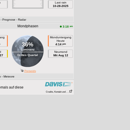
n
Last rain
10-28-2025
- Prognose
- Radar
Mondphasen
am
3:18
ang
Monduntergang
n
Heute
36%
m
pm
4:14
Luminanz
d
Neumond
Drittes Quartal
27
Mit Aug 12
Perseids
o
- Meteore
emals auf diese
Credits, Kontakt und . . .