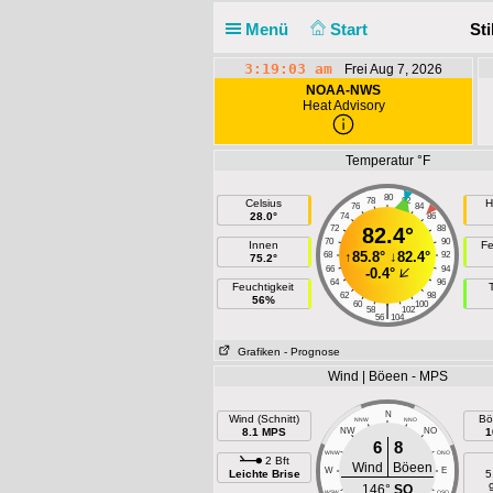
Menü
Start
Sti
3:19:03 am
Frei Aug 7, 2026
NOAA-NWS
Heat Advisory
Temperatur °F
80
78
82
Celsius
H
76
84
28.0°
74
86
72
82.4°
88
70
90
Innen
Fe
↑
85.8°
↓
82.4°
68
92
75.2°
66
94
-0.4°
64
96
Feuchtigkeit
62
98
56%
60
100
|
58
102
56
104
Grafiken
- Prognose
Wind | Böeen - MPS
N
Wind (Schnitt)
Bö
NNW
NNO
8.1 MPS
NW
NO
1
6
8
WNW
ONO
2 Bft
Wind
Böeen
W
E
Leichte Brise
5
146°
SO
WSW
OSO