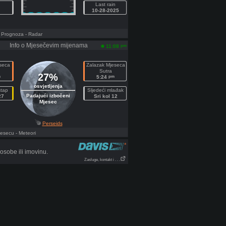
Last rain
10-28-2025
- Prognoza
- Radar
Info o Mjesečevim mijenama
pm
11:08
eseca
Zalazak Mjeseca
Sutra
27%
m
pm
5:24
osvjetljenja
štap
Sljedeći mlađak
Padajući izbočeni
27
Sri kol 12
Mjesec
Perseids
jesecu
- Meteori
sobe ili imovinu.
Zasluge, kontakt i . . .