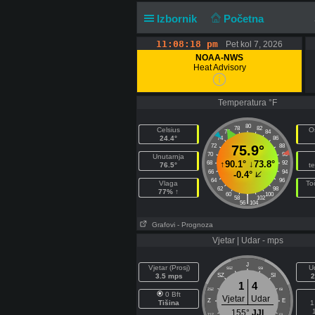
Izbornik
Početna
11:08:18 pm
Pet kol 7, 2026
NOAA-NWS
Heat Advisory
Temperatura °F
80
78
82
Celsius
O
76
84
24.4°
74
86
72
75.9°
88
70
90
Unutarnja
↑
90.1°
↓
73.8°
68
92
76.5°
t
66
94
-0.4°
64
96
Vlaga
To
62
98
77% ↑
60
100
|
58
102
56
104
Grafovi
- Prognoza
Vjetar | Udar - mps
J
Vjetar (Prosj)
U
SSZ
SSI
3.5 mps
SZ
SI
2
1
4
ZSZ
ISI
0 Bft
Vjetar
Udar
Z
E
Tišina
1
155°
JJI
ZJZ
IJI