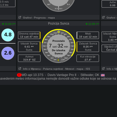
0.5 m/s
Jučer
1.0 kts
28.0
31.0
0.00
|
27.5
31.5
Grafovi
- Prognoza
- mapa
Grafovi
Pozicija Sunca
pm
pm
11:04
11:08
4.8
Dnevna svjetlost
11am
1pm
Mrak
Izlazak Mj
10am
2pm
13 sati 47 min
10 sati 12 min
Sutra
9am
3pm
a
1:43
8am
4pm
Preostalo
7am
5pm
Izlazak Sunca
Zalazak Sunca
7
32
am
pm
6:41
6am
sati
min
6pm
8:26
Sljedeći u
Sutra
Sutra
Čet kol 
5am
7pm
Do izlaska
2.6
4am
8pm
Sunca
3am
9pm
Azimut
Kut elevacije
2am
10pm
319.8° SZ
-27.4°
1am
11pm
Info o Mjesecu
- Polarna svjetlost
- Meteori
- mapa
- ISS
Info o M
!
WD-api 10.37S - Davis Vantage Pro II - Stillwater, OK
avedenim meteo informacijama nemojte donositi važne odluke koje se odnose na o