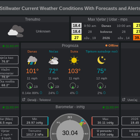
Stillwater Current Weather Conditions With Forecasts and Alerts
Trenutno
Max Vjetar | Udar - mps
18.4
2
9:50 am
Danas
10:00 am
Unknown
18.4
2
28
kolovoz
28
27
39
ožu , 19
2026
ožu , 14
Prognoza
Offline
pm
11:03
Danas
Noćas
Sutra
Tijekom sutrašnje noći
sjeća kao
76.8°
101°
72°
103°
75°
Vlažni
ermometar
70.0°
11 mph
11 mph
11 mph
12 mph
čka rosišta
68.2°
JJI
JJI
J
J
0.14in 89%
24%
4%
2%
Detalji
- Tekstovi
Uvećaj
Barometar - inHg
pm
pm
11:03
11:03
29.5
dar (Max)
Min
Max
2026
6.5 mps
29.97 inHg
30.11 inHg
19.45
29.0
30.0
Vjetar
Trenutno
U porastu ↑
kolovo
30.04
.2 mph =
1017.3 hPa
28.5
30.5
0.030 inHg
0.02
1.9 km/h