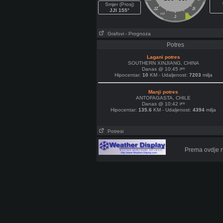
Smjer (Prosj)
JZ
JI
JJI 155°
JJZ
JJI
J
Grafovi
- Prognoza
Potres
Lagani potres
SOUTHERN XINJIANG, CHINA
pm
Danas @ 10:45
Hipocentar:
10
KM - Udaljenost:
7203
milja
Manji potres
ANTOFAGASTA, CHILE
pm
Danas @ 10:42
Hipocentar:
135.6
KM - Udaljenost:
4394
milja
Potresi
Prema ovdje n