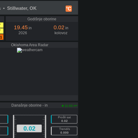
 • Stillwater, OK
°C
Godišnje oborine
7
19.45
0.02
in
in
7
2026
kolovoz
.1
Oklahoma Area Radar
Današnje oborine - in
pm
11:03
Prošli sat
0.02
0.02
z
Trend/s
0.000