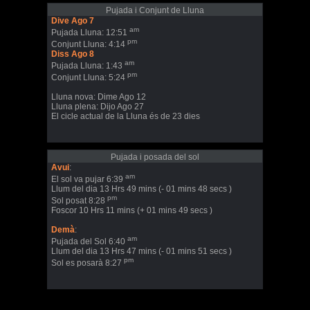
Pujada i Conjunt de Lluna
Dive Ago 7
am
Pujada Lluna: 12:51
pm
Conjunt Lluna: 4:14
Diss Ago 8
am
Pujada Lluna: 1:43
pm
Conjunt Lluna: 5:24
Lluna nova: Dime Ago 12
Lluna plena: Dijo Ago 27
El cicle actual de la Lluna és de 23 dies
Pujada i posada del sol
Avui
:
am
El sol va pujar 6:39
Llum del dia 13 Hrs 49 mins (- 01 mins 48 secs )
pm
Sol posat 8:28
Foscor 10 Hrs 11 mins (+ 01 mins 49 secs )
Demà
:
am
Pujada del Sol 6:40
Llum del dia 13 Hrs 47 mins (- 01 mins 51 secs )
pm
Sol es posarà 8:27