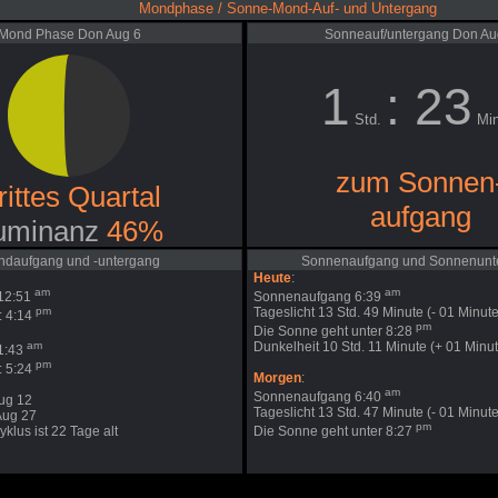
Mondphase / Sonne-Mond-Auf- und Untergang
Mond Phase Don Aug 6
Sonneauf/untergang Don Au
1
: 23
Std.
Min
zum Sonnen
rittes Quartal
aufgang
uminanz
46%
daufgang und -untergang
Sonnenaufgang und Sonnenunt
Heute
:
am
am
12:51
Sonnenaufgang 6:39
pm
Tageslicht 13 Std. 49 Minute (- 01 Minute
: 4:14
pm
Die Sonne geht unter 8:28
am
Dunkelheit 10 Std. 11 Minute (+ 01 Minut
1:43
pm
: 5:24
Morgen
:
am
Sonnenaufgang 6:40
ug 12
Tageslicht 13 Std. 47 Minute (- 01 Minute
Aug 27
pm
klus ist 22 Tage alt
Die Sonne geht unter 8:27