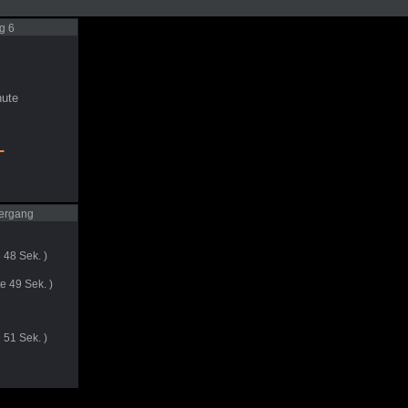
g 6
ute
-
ergang
 48 Sek. )
e 49 Sek. )
 51 Sek. )