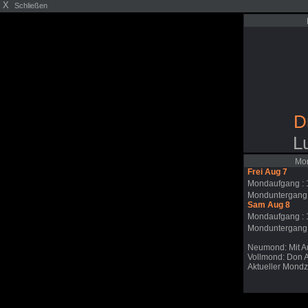
X
Schließen
D
L
Mon
Frei Aug 7
Mondaufgang : 
Monduntergang
Sam Aug 8
Mondaufgang : 
Monduntergang
Neumond: Mit A
Vollmond: Don 
Aktueller Mondzy