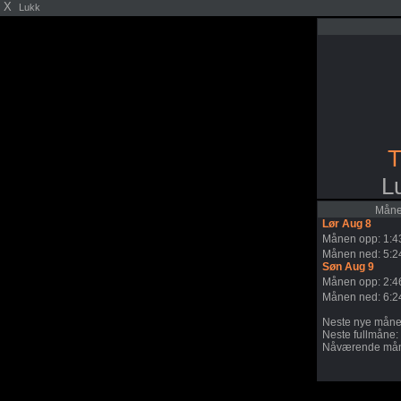
X
Lukk
T
L
Månen
Lør Aug 8
Månen opp: 1:
Månen ned: 5:
Søn Aug 9
Månen opp: 2:
Månen ned: 6:
Neste nye måne
Neste fullmåne:
Nåværende mån