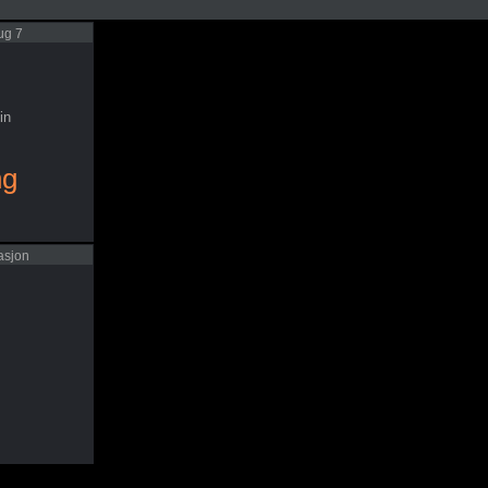
ug 7
in
ng
asjon