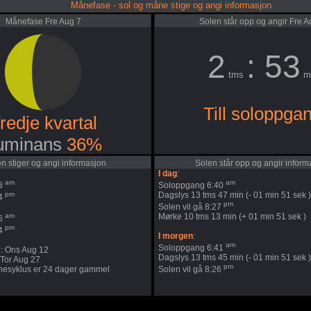
Månefase - sol og måne stige og angi informasjon
Månefase Fre Aug 7
Solen står opp og angir Fre A
2
: 53
tms
m
Till soloppga
redje kvartal
uminans
36%
 stiger og angi informasjon
Solen står opp og angir inform
I dag
:
am
am
43
Soloppgang 6:40
pm
Dagslys 13 tms 47 min (- 01 min 51 sek )
24
pm
Solen vil gå 8:27
am
Mørke 10 tms 13 min (+ 01 min 51 sek )
46
pm
24
I morgen
:
am
Soloppgang 6:41
: Ons Aug 12
Dagslys 13 tms 45 min (- 01 min 51 sek )
 Tor Aug 27
pm
esyklus er 24 dager gammel
Solen vil gå 8:26