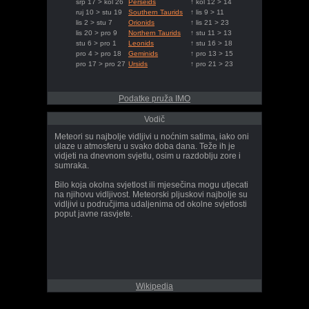
srp 17 > kol 26
Perseids
↑ kol 12 > 14
ruj 10 > stu 19
Southern Taurids
↑ lis 9 > 11
lis 2 > stu 7
Orionids
↑ lis 21 > 23
lis 20 > pro 9
Northern Taurids
↑ stu 11 > 13
stu 6 > pro 1
Leonids
↑ stu 16 > 18
pro 4 > pro 18
Geminids
↑ pro 13 > 15
pro 17 > pro 27
Ursids
↑ pro 21 > 23
Podatke pruža IMO
Vodič
Meteori su najbolje vidljivi u noćnim satima, iako oni
ulaze u atmosferu u svako doba dana. Teže ih je
vidjeti na dnevnom svjetlu, osim u razdoblju zore i
sumraka.
Bilo koja okolna svjetlost ili mjesečina mogu utjecati
na njihovu vidljivost. Meteorski pljuskovi najbolje su
vidljivi u područjima udaljenima od okolne svjetlosti
poput javne rasvjete.
Wikipedia