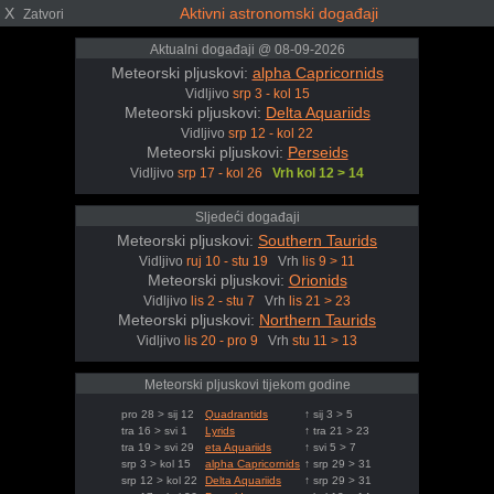
X
Aktivni astronomski događaji
Zatvori
Aktualni događaji @ 08-09-2026
Meteorski pljuskovi:
alpha Capricornids
Vidljivo
srp 3 - kol 15
Meteorski pljuskovi:
Delta Aquariids
Vidljivo
srp 12 - kol 22
Meteorski pljuskovi:
Perseids
Vidljivo
srp 17 - kol 26
Vrh kol 12 > 14
Sljedeći događaji
Meteorski pljuskovi:
Southern Taurids
Vidljivo
ruj 10 - stu 19
Vrh
lis 9 > 11
Meteorski pljuskovi:
Orionids
Vidljivo
lis 2 - stu 7
Vrh
lis 21 > 23
Meteorski pljuskovi:
Northern Taurids
Vidljivo
lis 20 - pro 9
Vrh
stu 11 > 13
Meteorski pljuskovi tijekom godine
pro 28 > sij 12
Quadrantids
↑ sij 3 > 5
tra 16 > svi 1
Lyrids
↑ tra 21 > 23
tra 19 > svi 29
eta Aquariids
↑ svi 5 > 7
srp 3 > kol 15
alpha Capricornids
↑ srp 29 > 31
srp 12 > kol 22
Delta Aquariids
↑ srp 29 > 31