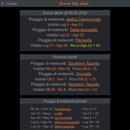
X
Eventi Sky attivi
Chiuso
Eventi attuali @ 08-05-2026
Pioggia di meteoriti:
alpha Capricornids
Visibile
Lug 3 - Ago 15
Pioggia di meteoriti:
Delta Aquariids
Visibile
Lug 12 - Ago 22
Pioggia di meteoriti:
Perseids
Visibile
Lug 17 - Ago 26
Picco Ago 12 > 14
Prossimi eventi
Pioggia di meteoriti:
Southern Taurids
Visibile
Set 10 - Nov 19
Picco
Ott 9 > 11
Pioggia di meteoriti:
Orionids
Visibile
Ott 2 - Nov 7
Picco
Ott 21 > 23
Pioggia di meteoriti:
Northern Taurids
Visibile
Ott 20 - Dic 9
Picco
Nov 11 > 13
Pioggia di meteoriti annuali
Dic 28 > Gen 12
Quadrantids
↑ Gen 3 > 5
Apr 16 > Mag 1
Lyrids
↑ Apr 21 > 23
Apr 19 > Mag 29
eta Aquariids
↑ Mag 5 > 7
Lug 3 > Ago 15
alpha Capricornids
↑ Lug 29 > 31
Lug 12 > Ago 22
Delta Aquariids
↑ Lug 29 > 31