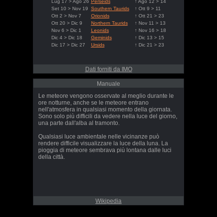
Lug 17 > Ago 26
Perseids
↑ Ago 12 > 14
Set 10 > Nov 19
Southern Taurids
↑ Ott 9 > 11
Ott 2 > Nov 7
Orionids
↑ Ott 21 > 23
Ott 20 > Dic 9
Northern Taurids
↑ Nov 11 > 13
Nov 6 > Dic 1
Leonids
↑ Nov 16 > 18
Dic 4 > Dic 18
Geminids
↑ Dic 13 > 15
Dic 17 > Dic 27
Ursids
↑ Dic 21 > 23
Dati forniti da IMO
Manuale
Le meteore vengono osservate al meglio durante le
ore notturne, anche se le meteore entrano
nell'atmosfera in qualsiasi momento della giornata.
Sono solo più difficili da vedere nella luce del giorno,
una parte dall'alba al tramonto.
Qualsiasi luce ambientale nelle vicinanze può
rendere difficile visualizzare la luce della luna. La
pioggia di meteore sembrava più lontana dalle luci
della città.
Wikipedia