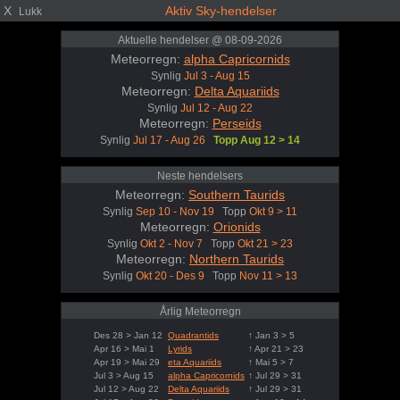
X
Aktiv Sky-hendelser
Lukk
Aktuelle hendelser @ 08-09-2026
Meteorregn:
alpha Capricornids
Synlig
Jul 3 - Aug 15
Meteorregn:
Delta Aquariids
Synlig
Jul 12 - Aug 22
Meteorregn:
Perseids
Synlig
Jul 17 - Aug 26
Topp Aug 12 > 14
Neste hendelsers
Meteorregn:
Southern Taurids
Synlig
Sep 10 - Nov 19
Topp
Okt 9 > 11
Meteorregn:
Orionids
Synlig
Okt 2 - Nov 7
Topp
Okt 21 > 23
Meteorregn:
Northern Taurids
Synlig
Okt 20 - Des 9
Topp
Nov 11 > 13
Årlig Meteorregn
Des 28 > Jan 12
Quadrantids
↑ Jan 3 > 5
Apr 16 > Mai 1
Lyrids
↑ Apr 21 > 23
Apr 19 > Mai 29
eta Aquariids
↑ Mai 5 > 7
Jul 3 > Aug 15
alpha Capricornids
↑ Jul 29 > 31
Jul 12 > Aug 22
Delta Aquariids
↑ Jul 29 > 31