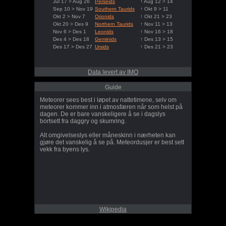
Jul 17 > Aug 26
Perseids
↑ Aug 12 > 14
Sep 10 > Nov 19
Southern Taurids
↑ Okt 9 > 11
Okt 2 > Nov 7
Orionids
↑ Okt 21 > 23
Okt 20 > Des 9
Northern Taurids
↑ Nov 11 > 13
Nov 6 > Des 1
Leonids
↑ Nov 16 > 18
Des 4 > Des 18
Geminids
↑ Des 13 > 15
Des 17 > Des 27
Ursids
↑ Des 21 > 23
Data levert av IMO
Guide
Meteorer sees best i løpet av nattetimene, selv om
meteorer kommer inn i atmosfæren når som helst på
dagen. De er bare vanskeligere å se i dagslys
bortsett fra daggry og skumring.
Alt omgivelseslys eller måneskinn i nærheten kan
gjøre det vanskelig å se på. Meteordusjer er best sett
vekk fra byens lys.
Wikipedia