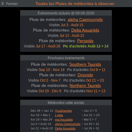
X
Toutes les Pluies de météorites à observer
Fermer
Événements actuels @ 08-09-2026
Pluie de météorites:
alpha Capricornids
Visible
Jul 3 - Août 15
Pluie de météorites:
Delta Aquariids
Visible
Jul 12 - Août 22
Pluie de météorites:
Perseids
Visible
Jul 17 - Août 26
Pic d'activités Août 12 > 14
Prochains événements
Pluie de météorites:
Southern Taurids
Visible
Sep 10 - Nov 19
Pic d'activités
Oct 9 > 11
Pluie de météorites:
Orionids
Visible
Oct 2 - Nov 7
Pic d'activités
Oct 21 > 23
Pluie de météorites:
Northern Taurids
Visible
Oct 20 - Déc 9
Pic d'activités
Nov 11 > 13
Météorites cette année
Déc 28 > Jan 12
Quadrantids
↑ Jan 3 > 5
Avr 16 > Mai 1
Lyrids
↑ Avr 21 > 23
Avr 19 > Mai 29
eta Aquariids
↑ Mai 5 > 7
Jul 3 > Août 15
alpha Capricornids
↑ Jul 29 > 31
Jul 12 > Août 22
Delta Aquariids
↑ Jul 29 > 31