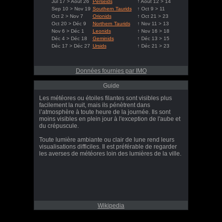
Jul 17 > Août 26
Perseids
↑ Août 12 > 14
Sep 10 > Nov 19
Southern Taurids
↑ Oct 9 > 11
Oct 2 > Nov 7
Orionids
↑ Oct 21 > 23
Oct 20 > Déc 9
Northern Taurids
↑ Nov 11 > 13
Nov 6 > Déc 1
Leonids
↑ Nov 16 > 18
Déc 4 > Déc 18
Geminids
↑ Déc 13 > 15
Déc 17 > Déc 27
Ursids
↑ Déc 21 > 23
Données fournies par IMO
Guide
Les météores ou étoiles filantes sont visibles plus
facilement la nuit, mais ils pénètrent dans
l’atmosphère à toute heure de la journée. Ils sont
moins visibles en plein jour à l'exception de l'aube et
du crépuscule.
Toute lumière ambiante ou clair de lune rend leurs
visualisations difficiles. Il est préférable de regarder
les averses de météores loin des lumières de la ville.
Wikipedia