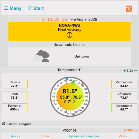
Meny
Start
°C
9:13:25 am
Fre Aug 7, 2026
NOAA-NWS
Heat Advisory
Nuvarande himmel
Unknown
Temperatur °F
am
9:13
80
78
82
Celsius
Värmeindex
76
84
27.5°
84.6°
74
86
72
81.5°
88
70
90
Inuti
Våtlampa
↑
85.8°
↓
78.6°
68
92
79.3°
73.6°
66
94
0.7°
64
96
Fuktighet
Daggpunkt
62
98
65% ↓
68.7°
60
100
|
58
102
56
104
Grafer
- Prognos
Prognos
Off-line
Noćas
Sutra
Tijekom sutrašnje noći
Petak