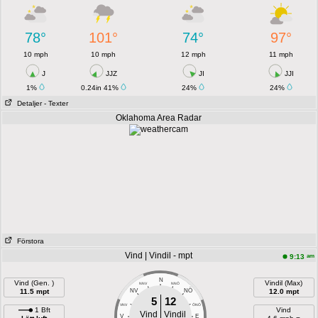
78°
101°
74°
97°
10 mph
10 mph
12 mph
11 mph
J
JJZ
JI
JJI
1%
0.24in 41%
24%
24%
Detaljer
- Texter
Oklahoma Area Radar
Förstora
Vind | Vindil - mpt
am
9:13
N
Vind (Gen. )
Vindil (Max)
NNV
NNÖ
NÖ
11.5 mpt
NV
12.0 mpt
5
12
VNV
ÖNÖ
1 Bft
Vind
Vind
Vindil
V
E