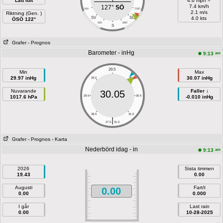
Lätt luft
4.6 mph =
7.4 km/h
127°
SÖ
VSV
ÖSÖ
2.1 m/s
Riktning (Gen. )
SÖ
SV
4.0 kts
ÖSÖ 122°
SSV
SSÖ
S
Grafer
- Prognos
Barometer - inHg
am
9:13
29.5
Min
Max
29.97 inHg
30.07 inHg
29.0
30.0
Nuvarande
Faller ↓
30.05
1017.6 hPa
28.5
30.5
-0.010 inHg
28.0
31.0
|
27.5
31.5
Grafer
- Prognos
- Karta
Nederbörd idag - in
am
9:13
2026
Sista timmen
19.43
0.00
Augusti
Fart/t
0.00
0.00
0.000
I går
Last rain
0.00
10-28-2025