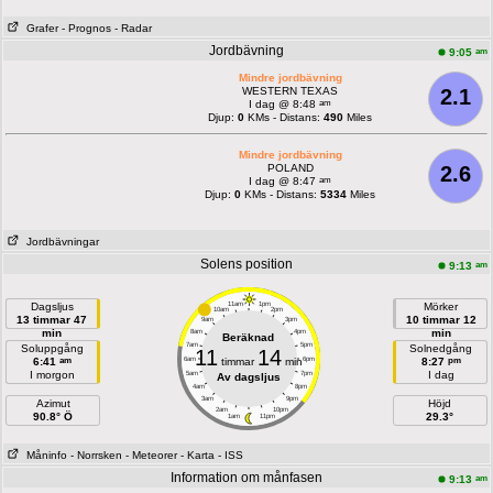
Grafer
- Prognos
- Radar
Jordbävning
am
9:05
Mindre jordbävning
WESTERN TEXAS
2.1
am
I dag @ 8:48
Djup:
0
KMs - Distans:
490
Miles
Mindre jordbävning
POLAND
2.6
am
I dag @ 8:47
Djup:
0
KMs - Distans:
5334
Miles
Jordbävningar
Solens position
am
9:13
Dagsljus
11am
1pm
Mörker
10am
2pm
13 timmar 47
10 timmar 12
9am
3pm
min
min
8am
4pm
Beräknad
7am
5pm
Soluppgång
Solnedgång
11
14
am
pm
6:41
6am
timmar
min
6pm
8:27
I morgon
I dag
5am
7pm
Av dagsljus
4am
8pm
3am
9pm
Azimut
Höjd
2am
10pm
90.8° Ö
29.3°
1am
11pm
Måninfo
- Norrsken
- Meteorer
- Karta
- ISS
Information om månfasen
am
9:13