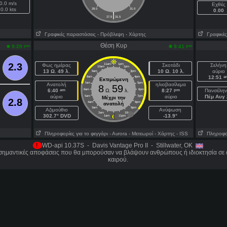
0.0 m/s
Εχθές
0.0 kts
28.0
31.0
0.00
|
27.5
31.5
Γραφικές παραστάσεις
- Πρόβλεψη
- Χάρτης
Γραφικές
Θέση Κυρ
pm
pm
9:20
9:41
2.3
Φως ημέρας
11am
1pm
Σκοτάδι
Σελήνη
10am
2pm
13 Ω. 49 λ.
10 Ω. 10 λ.
αύριο
9am
3pm
a
12:51
8am
4pm
Εκτιμώμενη
7am
5pm
Ανατολή
ηλιοβασίλεμα
8
59
am
pm
6:40
6am
Ω.
λ.
6pm
8:27
Πανσέλην
αύριο
αύριο
Πέμ Αυγ 
5am
7pm
Μέχρι την
2.8
4am
8pm
ανατολή
3am
9pm
Aζιμούθιο
Ανύψωση
2am
10pm
302.7° DVD
-13.9°
1am
11pm
Πληροφορίες για το φεγγάρι
- Αυrora
- Μετεωροί
- Χάρτης
- ISS
Πληροφορί
!
WD-api 10.37S - Davis Vantage Pro II - Stillwater, OK
 σημαντικές αποφάσεις που θα μπορούσαν να βλάψουν ανθρώπους ή ιδιοκτησία σε 
καιρού.