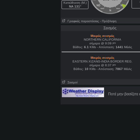
Κατεύθυνση (Μ.)
ND
NA
NA 131°
NND
NNA
N
Γραφικές παραστάσεις
- Πρόβλεψη
Σεισμός
Μικρός σεισμός
NORTHERN CALIFORNIA
pm
σήμερα @ 9:09
Βάθος:
6.1
KMs - Απόσταση:
1441
Μάιλς
Μικρός σεισμός
EASTERN XIZANG-INDIA BORDER REG.
pm
σήμερα @ 8:37
Βάθος:
10
KMs - Απόσταση:
7867
Μάιλς
Σεισμοί
Ποτέ μην βασίζετε