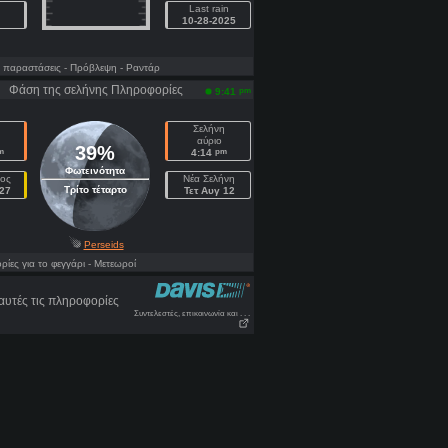
Last rain
10-28-2025
 παραστάσεις
- Πρόβλεψη
- Ραντάρ
Φάση της σελήνης Πληροφορίες
pm
9:41
Σελήνη
αύριο
39%
m
pm
4:14
Φωτεινότητα
ος
Νέα Σελήνη
Τρίτο τέταρτο
27
Τετ Αυγ 12
Perseids
ες για το φεγγάρι
- Μετεωροί
αυτές τις πληροφορίες
Συντελεστές, επικοινωνία και . . .