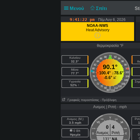
Μενού
Σπίτι
St
9:41:22 pm
Πέμ Αυγ 6, 2026
NOAA-NWS
Heat Advisory
θερμοκρασία °F
90
88
92
Κελσίου
86
94
32.3°
θ
84
96
82
90.1°
98
80
100
Μέσα
↑
100.4°
↓
78.6°
78
102
77.7°
76
104
-0.6°
74
106
Υγρασία
Σημ
72
108
52% ↑
70
110
|
68
112
66
114
Γραφικές παραστάσεις
- Πρόβλεψη
Ανεμος | Ριπή - mph
V
Ανεμος (Μ.)
Ριπ
VVD
VVA
3.5 mph
VD
VA
1
0
4
DVD
AVA
0 Bft
Ανεμος
Ριπή
D
E
Ηρεμία
0
131°
NA
DND
ANA