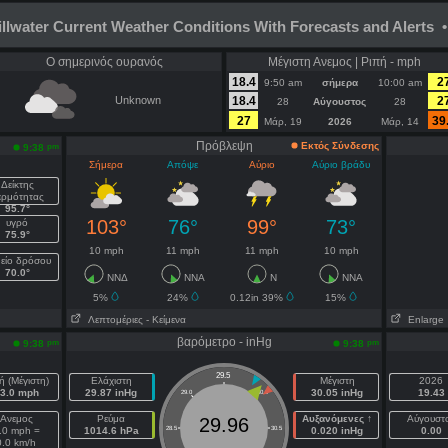
illwater Current Weather Conditions With Forecasts and Alerts •
Ο σημερινός ουρανός
Μέγιστη Ανεμος | Ριπή - mph
18.4
2
9:50 am
σήμερα
10:00 am
Unknown
18.4
2
28
Αύγουστος
28
27
39
Μάρ, 19
2026
Μάρ, 14
Πρόβλεψη
Εκτός Σύνδεσης
pm
9:38
Σήμερα
Απόψε
Αύριο
Αύριο βράδυ
Δείκτης
ερμότητας
95.7°
103°
76°
99°
73°
υγρό
75.9°
10 mph
11 mph
11 mph
10 mph
είο δρόσου
70.0°
ΝΝΔ
ΝΝΑ
Ν
ΝΝΑ
5%
24%
0.12in 39%
15%
Λεπτομέριες
- Κείμενα
Enlarge
βαρόμετρο - inHg
pm
pm
9:38
9:38
29.5
ή (Μέγιστη)
Ελάχιστη
Μέγιστη
2026
3.0 mph
29.87 inHg
30.05 inHg
19.43
29.0
30.0
Ανεμος
Ρεύμα
Αυξανόμενες ↑
Αύγουστ
29.96
.0 mph =
1014.6 hPa
28.5
30.5
0.020 inHg
0.00
0.0 km/h