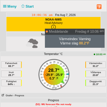
Meny
Start
°F
10:06:36 am
Fre Aug 7, 2026
NOAA-NWS
Heat Advisory
Meddelande
Fredag ​​# 10:06
am
Nuvarande himmel
Värmeindex Varning
Värme slag
88.2°F
Unknown
Temperatur °C
am
10:03
20
19
21
Fahrenheit
Värmeindex
18
22
83.7°
31.2°
17
23
16
28.7°
24
15
25
Inuti
Våtlampa
↑
29.9°
↓
25.9°
14
26
25.7°
23.8°
13
27
0.3°
12
28
Fuktighet
Daggpunkt
11
29
64% ↓
21.3°
10
30
|
9
31
8
32
Grafer
- Prognos
Prognos
(52): WU forecast file not ready