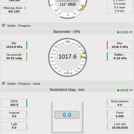
Lätt luft
1.5 m/s =
5.4 km/h
116°
ÖSÖ
VSV
ÖSÖ
3.4 mph
Riktning (Gen. )
SÖ
SV
2.9 kts
SÖ 125°
SSV
SSÖ
S
Grafer
- Prognos
Barometer - hPa
am
10:03
1000
Min
Max
997
1003
994
1006
1014.8 hPa
1018.3 hPa
991
1009
988
1012
Nuvarande
985
1015
Faller ↓
1017.6
30.05 inHg
982
1018
-0.20 hPa
979
1021
976
1024
973
1027
|
970
1030
964
1036
Grafer
- Prognos
- Karta
Nederbörd idag - mm
am
10:03
2026
Sista timmen
493.5
0.0
Augusti
Fart/t
0.0
0.0
0.000
I går
Last rain
0.0
10-28-2025