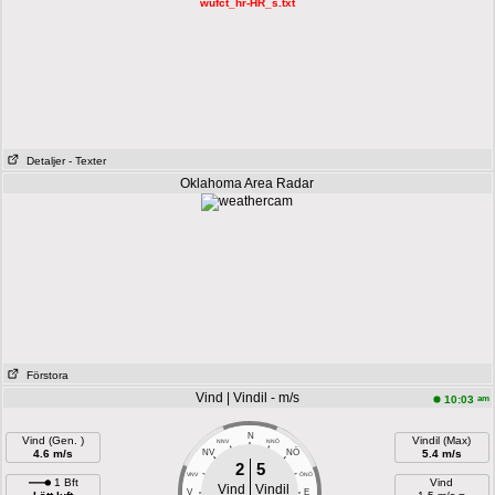
wufct_hr-HR_s.txt
Detaljer
- Texter
Oklahoma Area Radar
Förstora
Vind | Vindil - m/s
am
10:03
N
Vind (Gen. )
Vindil (Max)
NNV
NNÖ
NÖ
4.6 m/s
NV
5.4 m/s
2
5
VNV
ÖNÖ
1 Bft
Vind
Vind
Vindil
V
E