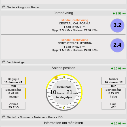
Grafer
- Prognos
- Radar
Jordbävning
am
9:53
Mindre jordbävning
CENTRAL CALIFORNIA
3.2
am
I dag @ 9:27
Djup:
2.9
KMs - Distans:
2156
KMs
Mindre jordbävning
NORTHERN CALIFORNIA
2.4
am
I dag @ 9:27
Djup:
1.5
KMs - Distans:
2280
KMs
Jordbävningar
Solens position
am
10:06
Dagsljus
11am
1pm
Mörker
10am
2pm
13 timmar 47
10 timmar 12
9am
3pm
min
min
8am
4pm
Beräknad
7am
5pm
Soluppgång
Solnedgång
10
21
am
pm
6:41
6am
timmar
min
6pm
8:27
I morgon
I dag
5am
7pm
Av dagsljus
4am
8pm
3am
9pm
Azimut
Höjd
2am
10pm
99.3° Ö
40°
1am
11pm
Måninfo
- Norrsken
- Meteorer
- Karta
- ISS
Information om månfasen
am
10:06