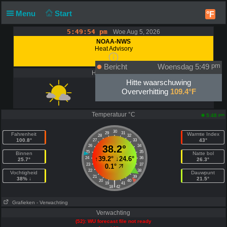
Menu
Start
°F
5:49:54 pm
Woe Aug 5, 2026
NOAA-NWS
Heat Advisory
Bericht
Woensdag 5:49
pm
Huidige Situatie
Hitte waarschuwing
Oververhitting
109.4°F
Wat bewolking
Temperatuur °C
pm
5:48
30
29
31
Fahrenheit
Warmte Index
28
32
100.8°
43°
27
33
26
38.2°
34
25
35
Binnen
Natte bol
↑
39.2°
↓
24.6°
24
36
25.7°
26.3°
23
37
0.1°
22
38
Vochtigheid
Dauwpunt
21
39
38% ↓
21.5°
20
40
|
19
41
18
42
Grafieken
- Verwachting
Verwachting
(52): WU forecast file not ready