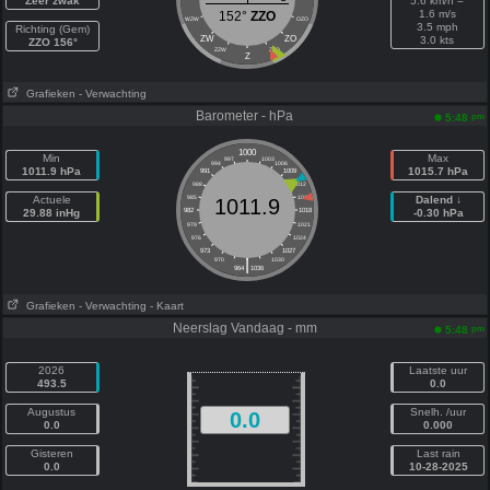
Zeer zwak
5.6 km/h =
1.6 m/s
152°
ZZO
WZW
OZO
3.5 mph
Richting (Gem)
ZW
ZO
3.0 kts
ZZO 156°
ZZW
ZZO
Z
Grafieken
- Verwachting
Barometer - hPa
pm
5:48
1000
Min
Max
997
1003
994
1006
1011.9 hPa
1015.7 hPa
991
1009
988
1012
Actuele
985
1015
Dalend ↓
1011.9
29.88 inHg
982
1018
-0.30 hPa
979
1021
976
1024
973
1027
|
970
1030
964
1036
Grafieken
- Verwachting
- Kaart
Neerslag Vandaag - mm
pm
5:48
2026
Laatste uur
493.5
0.0
Augustus
Snelh. /uur
0.0
0.0
0.000
Gisteren
Last rain
0.0
10-28-2025