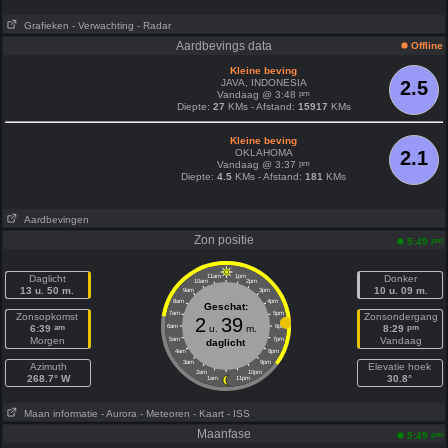
Grafieken
- Verwachting
- Radar
Aardbevings data
Offline
Kleine beving
JAVA, INDONESIA
2.5
pm
Vandaag @ 3:48
Diepte:
27
KMs - Afstand:
15917
KMs
Kleine beving
OKLAHOMA
2.1
pm
Vandaag @ 3:37
Diepte:
4.5
KMs - Afstand:
181
KMs
Aardbevingen
Zon positie
pm
5:49
Daglicht
11am
1pm
Donker
10am
2pm
13 u. 50 m.
10 u. 09 m.
9am
3pm
8am
4pm
Geschat:
7am
5pm
Zonsopkomst
Zonsondergang
2
39
am
pm
6:39
6am
u.
m.
6pm
8:29
Morgen
Vandaag
5am
7pm
daglicht
4am
8pm
3am
9pm
Azimuth
Elevatie hoek
2am
10pm
268.7° W
30.8°
1am
11pm
Maan informatie
- Aurora
- Meteoren
- Kaart
- ISS
Maanfase
pm
5:49