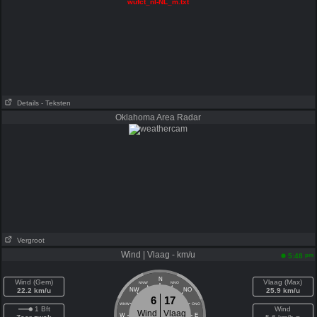
wufct_nl-NL_m.txt
Details
- Teksten
Oklahoma Area Radar
Vergroot
Wind | Vlaag - km/u
pm
5:48
N
Wind (Gem)
Vlaag (Max)
NNW
NNO
22.2 km/u
NW
NO
25.9 km/u
6
17
WNW
ONO
1 Bft
Wind
Wind
Vlaag
W
E