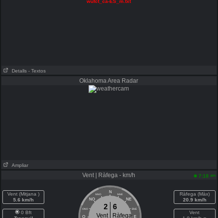
wufct_ca-ES_m.txt
Detalls
- Textos
Oklahoma Area Radar
Ampliar
Vent | Ràfega - km/h
am
7:18
N
Vent (Mitjana )
Ràfega (Màx)
NNO
NNE
5.6 km/h
NO
NE
20.9 km/h
2
6
ONO
ENE
0 Bft
Vent
Vent
Ràfega
O
E