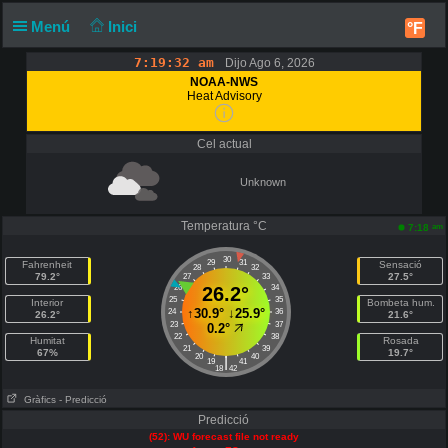
Menú
Inici
°F
7:19:32 am
Dijo Ago 6, 2026
NOAA-NWS
Heat Advisory
Cel actual
Unknown
Temperatura °C
am
7:18
30
29
31
Fahrenheit
Sensació
28
32
79.2°
27.5°
27
33
26
26.2°
34
25
35
Interior
Bombeta hum.
↑
30.9°
↓
25.9°
24
36
26.2°
21.6°
23
37
0.2°
22
38
Humitat
Rosada
21
39
67%
19.7°
20
40
|
19
41
18
42
Gràfics
- Predicció
Predicció
(52): WU forecast file not ready