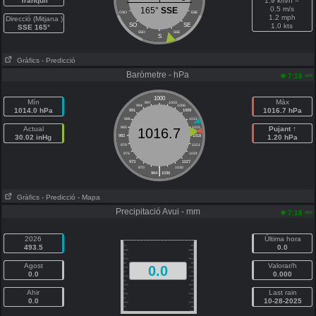
Tranquil
1.9 km/h =
0.5 m/s
165°
SSE
OSO
ESE
1.2 mph
Direcció (Mitjana )
SO
SE
1.0 kts
SSE 165°
SSO
SSE
S
Gràfics
- Predicció
Baròmetre - hPa
am
7:18
1000
Mín
Màx
997
1003
994
1006
1014.0 hPa
1016.7 hPa
991
1009
988
1012
Actual
985
1015
Pujant ↑
1016.7
30.02 inHg
982
1018
1.20 hPa
979
1021
976
1024
973
1027
|
970
1030
964
1036
Gràfics
- Predicció
- Mapa
Precipitació Avui - mm
am
7:18
2026
Última hora
493.5
0.0
Agost
Valorar/h
0.0
0.0
0.000
Ahir
Last rain
0.0
10-28-2025