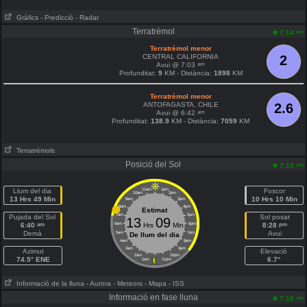
Gràfics
- Predicció
- Radar
Terratrèmol
am
7:14
Terratrèmol menor
CENTRAL CALIFORNIA
2
am
Avui @ 7:03
Profunditat:
9
KM - Distància:
1898
KM
Terratrèmol menor
ANTOFAGASTA, CHILE
2.6
am
Avui @ 6:42
Profunditat:
138.9
KM - Distància:
7059
KM
Terratrèmols
Posició del Sol
am
7:19
Llum del dia
11am
1pm
Foscor
10am
2pm
13 Hrs 49 Min
10 Hrs 10 Min
9am
3pm
8am
4pm
Estimat
7am
5pm
Pujada del Sol
Sol posat
13
09
am
pm
6:40
6am
Hrs
Min
6pm
8:28
Demà
Avui
5am
7pm
De llum del dia
4am
8pm
3am
9pm
Azimut
Elevació
2am
10pm
74.5° ENE
6.7°
1am
11pm
Informació de la lluna
- Aurora
- Meteors
- Mapa
- ISS
Informació en fase lluna
am
7:19