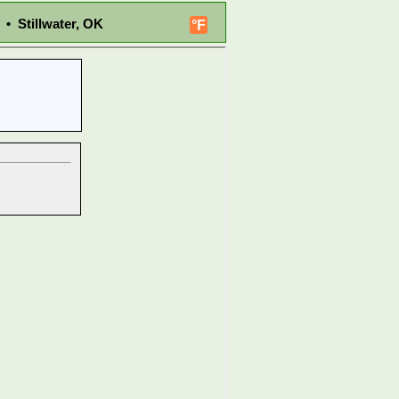
 • Stillwater, OK
°F