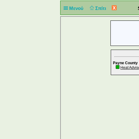
X
Μενού
Σπίτι