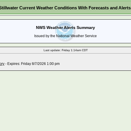
Stillwater Current Weather Conditions With Forecasts and Alerts