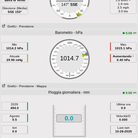
Bava di Vento
5.6 km/h =
1.6 m/s
147°
SSE
OSO
ESE
3.5 mph
Direzione (Media)
SW
SE
3.0 kts
SSE 153°
SSW
SSE
S
Grafici
- Previsione
Barometro - hPa
am
5:08
1000
Min
Max
997
1003
994
1006
1014.2 hPa
1015.1 hPa
991
1009
988
1012
Attuale
985
1015
Aumentando ↑
1014.7
29.96 inHg
982
1018
0.40 hPa
979
1021
976
1024
973
1027
|
970
1030
964
1036
Grafici
- Previsione
- Mappa
Pioggia giornaliera - mm
am
5:08
2026
Ultima ora
494.0
0.0
Agosto
Velocità/O
0.0
0.5
0.000
Ieri
Last rain
0.0
10-28-2025