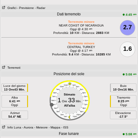
Grafici
- Previsione
- Radar
Dati terremoto
am
4:45
Terremoto minore
NEAR COAST OF NICARAGUA
2.7
am
Oggi @ 4:30
Profondità:
10
KM - Distanza:
2883
KM
Terremoto minore
CENTRAL TURKEY
1.6
am
Oggi @ 4:17
Profondità:
9.4
KM - Distanza:
10285
KM
Terremoti
Posizione del sole
am
5:08
Luce del giorno
11am
1pm
Buio
10am
2pm
13 Ore43 Min.
10 Ore16 Min.
9am
3pm
8am
4pm
Stimato
7am
5pm
Alba
Tramonto
1
33
am
pm
6:41
6am
Ore
Min.
6pm
8:25
Oggi
Oggi
5am
7pm
All'alba
4am
8pm
3am
9pm
Azimut
Elevazione
2am
10pm
54.4° NE
-17.5°
1am
11pm
Info Luna
- Aurora
- Meteore
- Mappa
- ISS
Fase lunare
am
5:08