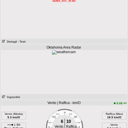
wufct_it-IT_m.txt
Dettagli
- Testi
Oklahoma Area Radar
Ingrandire
Vento | Raffica - km/O
am
5:08
N
Vento (Media)
Raffica (Max)
NNO
NNE
9.3 km/O
NO
NE
18.5 km/O
6
10
ONO
ENE
1 Bft
Vento
Vento
Raffica
O
E