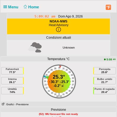
Menu
Home
°F
5:09:02 am
Dom Ago 9, 2026
NOAA-NWS
Heat Advisory
Condizioni attuali
Unknown
Temperatura °C
am
5:08
30
29
31
Fahrenheit
Percepita
28
32
77.5°
25.8°
27
33
26
25.3°
34
25
35
Interna
Bulbo umido
↑
30.3°
↓
25.3°
24
36
26.1°
21.7°
23
37
-0.2°
22
38
Umidità
Punto di rugiada
21
39
74%
20.4°
20
40
|
19
41
18
42
Grafici
- Previsione
Previsione
(52): WU forecast file not ready