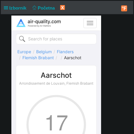
X
Izbornik
Početna
°F