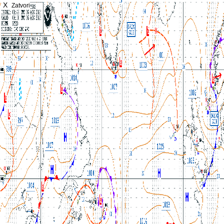
X
Zatvori