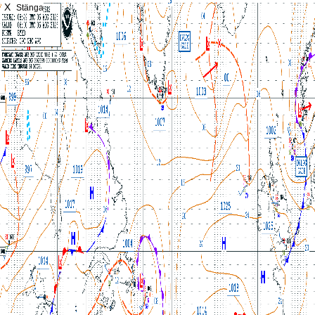
X
Stänga