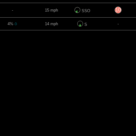
10
-
15 mph
SSO
4%
14 mph
-
S