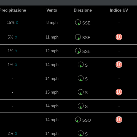
Precipitazione
Vento
Direzione
Indice UV
15%
8 mph
-
SSE
10
5%
11 mph
SSE
1%
12 mph
-
SSE
10
1%
14 mph
S
-
14 mph
-
S
10
-
15 mph
S
-
14 mph
-
S
10
-
14 mph
SSO
2%
14 mph
-
S