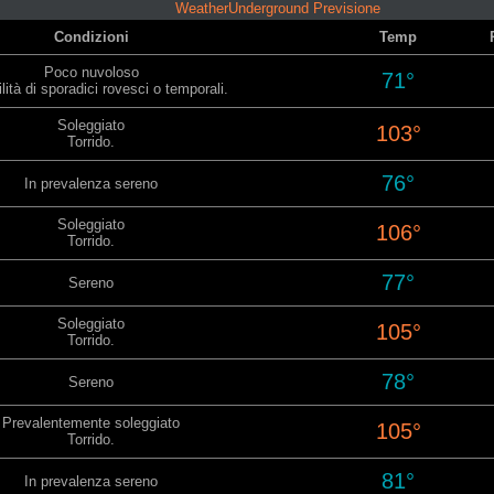
WeatherUnderground Previsione
Condizioni
Temp
Poco nuvoloso
71°
lità di sporadici rovesci o temporali.
Soleggiato
103°
Torrido.
76°
In prevalenza sereno
Soleggiato
106°
Torrido.
77°
Sereno
Soleggiato
105°
Torrido.
78°
Sereno
Prevalentemente soleggiato
105°
Torrido.
81°
In prevalenza sereno