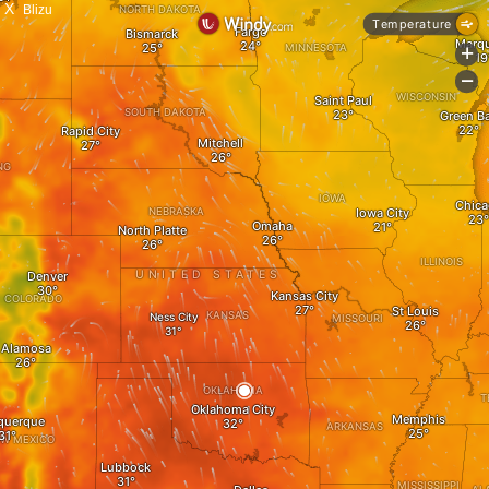
X
Blizu