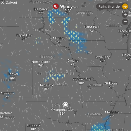
X
Zatvori