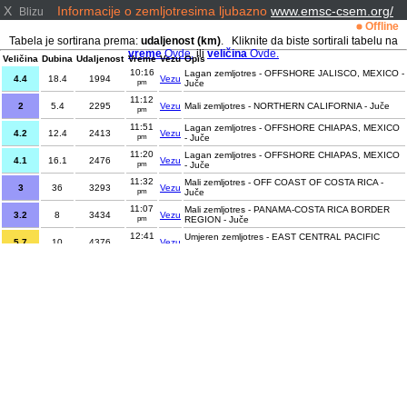
X
Informacije o zemljotresima ljubazno
www.emsc-csem.org/
Blizu
Offline
Tabela je sortirana prema:
udaljenost (km)
. Kliknite da biste sortirali tabelu na
vreme
Ovde.
ili
veličina
Ovde.
Veličina
Dubina
Udaljenost
Vreme
Vezu
Opis
10:16
Lagan zemljotres - OFFSHORE JALISCO, MEXICO -
4.4
18.4
1994
Vezu
pm
Juče
11:12
2
5.4
2295
Vezu
Mali zemljotres - NORTHERN CALIFORNIA - Juče
pm
11:51
Lagan zemljotres - OFFSHORE CHIAPAS, MEXICO
4.2
12.4
2413
Vezu
pm
- Juče
11:20
Lagan zemljotres - OFFSHORE CHIAPAS, MEXICO
4.1
16.1
2476
Vezu
pm
- Juče
11:32
Mali zemljotres - OFF COAST OF COSTA RICA -
3
36
3293
Vezu
pm
Juče
11:07
Mali zemljotres - PANAMA-COSTA RICA BORDER
3.2
8
3434
Vezu
pm
REGION - Juče
12:41
Umjeren zemljotres - EAST CENTRAL PACIFIC
5.7
10
4376
Vezu
am
OCEAN - Danas
12:16
3.4
5
5284
Vezu
Mali zemljotres - NORTHERN ALASKA - Danas
am
12:13
3
8.1
5963
Vezu
Mali zemljotres - HAWAII REGION, HAWAII - Danas
am
12:11
2.7
140.5
7068
Vezu
Mali zemljotres - ANTOFAGASTA, CHILE - Danas
am
12:14
3
274.4
7344
Vezu
Mali zemljotres - ANTOFAGASTA, CHILE - Danas
am
12:40
3.3
249.7
7348
Vezu
Mali zemljotres - ANTOFAGASTA, CHILE - Danas
am
11:53
Mali zemljotres - CANARY ISLANDS, SPAIN
1.6
15.8
7428
Vezu