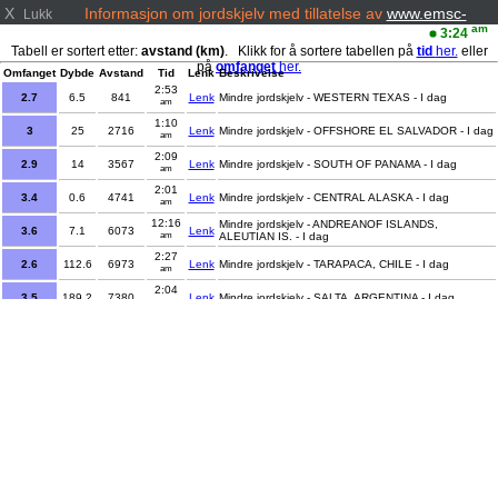
X
Informasjon om jordskjelv med tillatelse av
www.emsc-
Lukk
csem.org/
am
3:24
Tabell er sortert etter:
avstand (km)
. Klikk for å sortere tabellen på
tid
her.
eller
på
omfanget
her.
Omfanget
Dybde
Avstand
Tid
Lenk
Beskrivelse
2:53
2.7
6.5
841
Lenk
Mindre jordskjelv - WESTERN TEXAS - I dag
am
1:10
3
25
2716
Lenk
Mindre jordskjelv - OFFSHORE EL SALVADOR - I dag
am
2:09
2.9
14
3567
Lenk
Mindre jordskjelv - SOUTH OF PANAMA - I dag
am
2:01
3.4
0.6
4741
Lenk
Mindre jordskjelv - CENTRAL ALASKA - I dag
am
12:16
Mindre jordskjelv - ANDREANOF ISLANDS,
3.6
7.1
6073
Lenk
am
ALEUTIAN IS. - I dag
2:27
2.6
112.6
6973
Lenk
Mindre jordskjelv - TARAPACA, CHILE - I dag
am
2:04
3.5
189.2
7380
Lenk
Mindre jordskjelv - SALTA, ARGENTINA - I dag
am
1:06
4.1
211.3
7386
Lenk
Lett jordskjelv - SALTA, ARGENTINA - I dag
am
12:16
Mindre jordskjelv - CANARY ISLANDS, SPAIN
2.1
18.8
7479
Lenk
am
REGION - I dag
2:05
2.3
6.9
7567
Lenk
Mindre jordskjelv - PORTUGAL - I dag
am
12:51
3.2
119
7874
Lenk
Mindre jordskjelv - LA RIOJA, ARGENTINA - I dag
am
12:39
4.8
85
8082
Lenk
Lett jordskjelv - KURIL ISLANDS - I dag
am
2:03
2.6
11
9328
Lenk
Mindre jordskjelv - ROMANIA - I dag