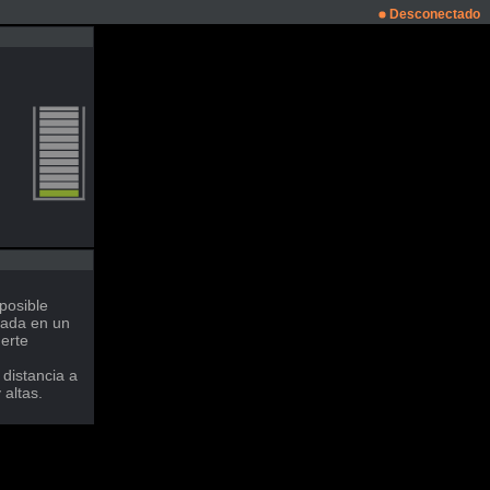
Desconectado
posible
rada en un
erte
distancia a
altas.