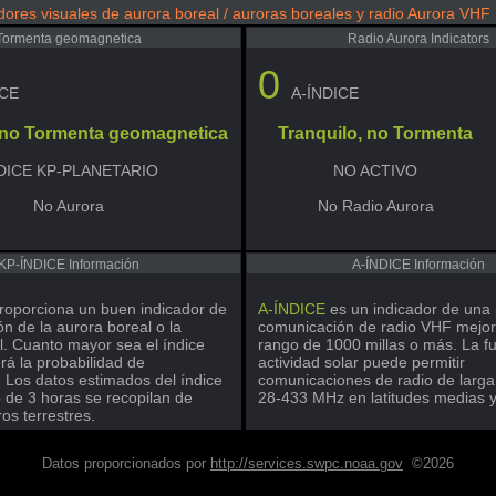
dores visuales de aurora boreal / auroras boreales y radio Aurora VHF
Tormenta geomagnetica
Radio Aurora Indicators
0
ICE
A-ÍNDICE
, no Tormenta geomagnetica
Tranquilo, no Tormenta
DICE KP-PLANETARIO
NO ACTIVO
No Aurora
No Radio Aurora
KP-ÍNDICE Información
A-ÍNDICE Información
roporciona un buen indicador de
A-ÍNDICE
es un indicador de una 
ión de la aurora boreal o la
comunicación de radio VHF mejo
l. Cuanto mayor sea el índice
rango de 1000 millas o más. La fu
rá la probabilidad de
actividad solar puede permitir
. Los datos estimados del índice
comunicaciones de radio de larga 
o de 3 horas se recopilan de
28-433 MHz en latitudes medias y 
s terrestres.
Datos proporcionados por
http://services.swpc.noaa.gov
©2026