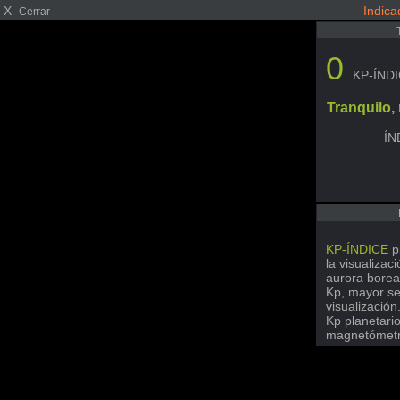
X
Indica
Cerrar
0
KP-ÍND
Tranquilo
ÍN
KP-ÍNDICE
p
la visualizac
aurora borea
Kp, mayor se
visualización
Kp planetari
magnetómetro