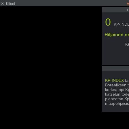
X
V
Kiinni
G
0
KP-IND
Hiljainen 
K
KP-INDEX
ta
Borealiksen t
korkeampi Kp
katselun tode
planeetan Kp
maapohjaisis