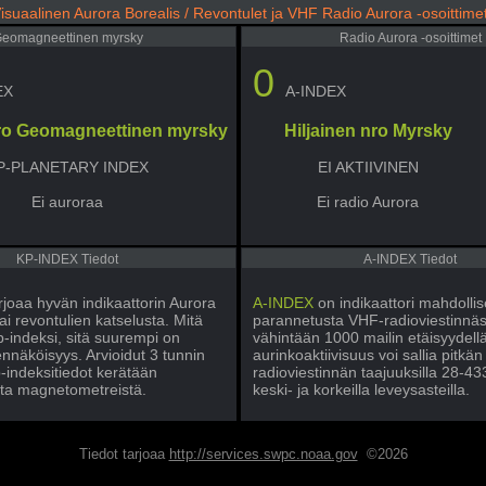
isuaalinen Aurora Borealis / Revontulet ja VHF Radio Aurora -osoittime
eomagneettinen myrsky
Radio Aurora -osoittimet
0
EX
A-INDEX
nro Geomagneettinen myrsky
Hiljainen nro Myrsky
P-PLANETARY INDEX
EI AKTIIVINEN
Ei auroraa
Ei radio Aurora
KP-INDEX Tiedot
A-INDEX Tiedot
rjoaa hyvän indikaattorin Aurora
A-INDEX
on indikaattori mahdollis
ai revontulien katselusta. Mitä
parannetusta VHF-radioviestinnäs
-indeksi, sitä suurempi on
vähintään 1000 mailin etäisyydell
nnäköisyys. Arvioidut 3 tunnin
aurinkoaktiivisuus voi sallia pitkä
-indeksitiedot kerätään
radioviestinnän taajuuksilla 28-4
ta magnetometreistä.
keski- ja korkeilla leveysasteilla.
Tiedot tarjoaa
http://services.swpc.noaa.gov
©2026