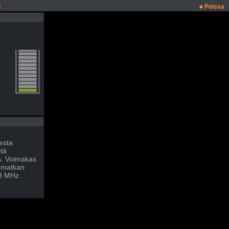
t
Poissa
esta
tä
ä. Voimakas
n matkan
33 MHz