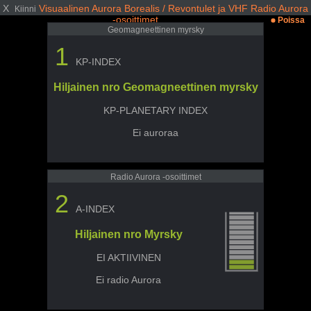
X
Visuaalinen Aurora Borealis / Revontulet ja VHF Radio Aurora
Kiinni
-osoittimet
Poissa
Geomagneettinen myrsky
1
KP-INDEX
Hiljainen nro Geomagneettinen myrsky
KP-PLANETARY INDEX
Ei auroraa
Radio Aurora -osoittimet
2
A-INDEX
Hiljainen nro Myrsky
EI AKTIIVINEN
Ei radio Aurora