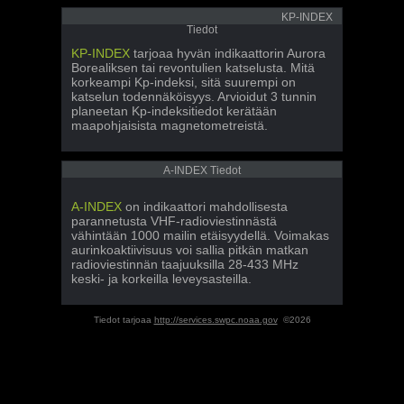
KP-INDEX
Tiedot
KP-INDEX
tarjoaa hyvän indikaattorin Aurora
Borealiksen tai revontulien katselusta. Mitä
korkeampi Kp-indeksi, sitä suurempi on
katselun todennäköisyys. Arvioidut 3 tunnin
planeetan Kp-indeksitiedot kerätään
maapohjaisista magnetometreistä.
A-INDEX Tiedot
A-INDEX
on indikaattori mahdollisesta
parannetusta VHF-radioviestinnästä
vähintään 1000 mailin etäisyydellä. Voimakas
aurinkoaktiivisuus voi sallia pitkän matkan
radioviestinnän taajuuksilla 28-433 MHz
keski- ja korkeilla leveysasteilla.
Tiedot tarjoaa
http://services.swpc.noaa.gov
©2026